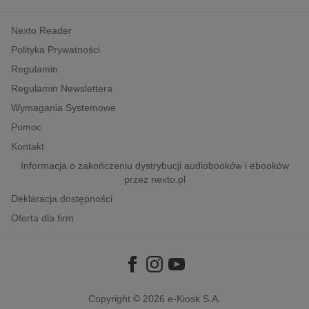
kobiece, lifestyle, kultura
Nexto Reader
polityka, społeczno-informacyjne
Polityka Prywatności
psychologiczne
Regulamin
inne
Regulamin Newslettera
popularno-naukowe
Wymagania Systemowe
historia
Pomoc
zdrowie
Kontakt
religie
Informacja o zakończeniu dystrybucji audiobooków i ebooków
przez nexto.pl
Deklaracja dostępności
Oferta dla firm
Copyright © 2026
e-Kiosk S.A.