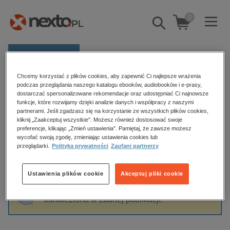
0
Pokaż/schowaj
wyszukiwarkę
E-prasa
Chcemy korzystać z plików cookies, aby zapewnić Ci najlepsze wrażenia
Kategorie
Strona główna
Bartosz Turno
podczas przeglądania naszego katalogu ebooków, audiobooków i e-prasy,
dostarczać spersonalizowane rekomendacje oraz udostępniać Ci najnowsze
Zobacz wszystkie E-prasa
funkcje, które rozwijamy dzięki analizie danych i współpracy z naszymi
partnerami. Jeśli zgadzasz się na korzystanie ze wszystkich plików cookies,
Bartosz Turno
kliknij „Zaakceptuj wszystkie”. Możesz również dostosować swoje
budownictwo, aranżacja wnętrz
preferencje, klikając „Zmień ustawienia”. Pamiętaj, że zawsze możesz
biznesowe, branżowe, gospodarka
wycofać swoją zgodę, zmieniając ustawienia cookies lub
przeglądarki.
Polityka prywatności
Zaufani partnerzy
darmowe wydania
Sortowanie
Filtrowanie
dzienniki
Ustawienia plików cookie
Akceptuj pliki cookie
edukacja
Fraza "
Bartosz Turno
" nie została
hobby, sport, rozrywka
odnaleziona w żadnej publikacji.
komputery, internet, technologie, informatyka