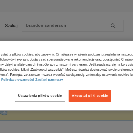
Szukaj
Szukaj
E-prasa
stać z plików cookies, aby zapewnić Ci najlepsze wrażenia podczas przeglądania naszego
iobooków i e-prasy, dostarczać spersonalizowane rekomendacje oraz udostępniać Ci najno
ona główna
Tomasz Kwieciński
amy dzięki analizie danych i współpracy z naszymi partnerami. Jeśli zgadzasz się na korzyst
lików cookies, kliknij „Zaakceptuj wszystkie”. Możesz również dostosować swoje preferencje
Zobacz wszystkie E-prasa
polityka, społeczno-informacyjne
ienia”. Pamiętaj, że zawsze możesz wycofać swoją zgodę, zmieniając ustawienia cookies lu
omasz Kwieciński
Polityka prywatności
Zaufani partnerzy
psychologiczne
inne
popularno-naukowe
Ustawienia plików cookie
Akceptuj pliki cookie
historia
Fraza "
Tomasz Kwieciński
" nie została odnaleziona w żadnej publikacji.
zdrowie
religie