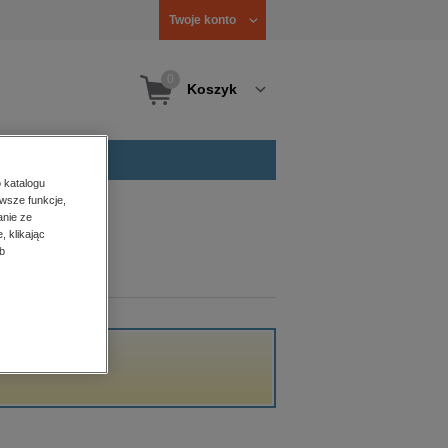
Twoje konto
0
Koszyk
 katalogu
wsze funkcje,
anie ze
, klikając
b