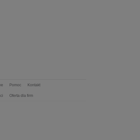
we
Pomoc
Kontakt
ci
Oferta dla firm