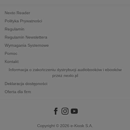
kobiece, lifestyle, kultura
Nexto Reader
polityka, społeczno-informacyjne
Polityka Prywatności
psychologiczne
Regulamin
inne
Regulamin Newslettera
popularno-naukowe
Wymagania Systemowe
historia
Pomoc
zdrowie
Kontakt
religie
Informacja o zakończeniu dystrybucji audiobooków i ebooków
przez nexto.pl
Deklaracja dostępności
Oferta dla firm
Copyright © 2026
e-Kiosk S.A.