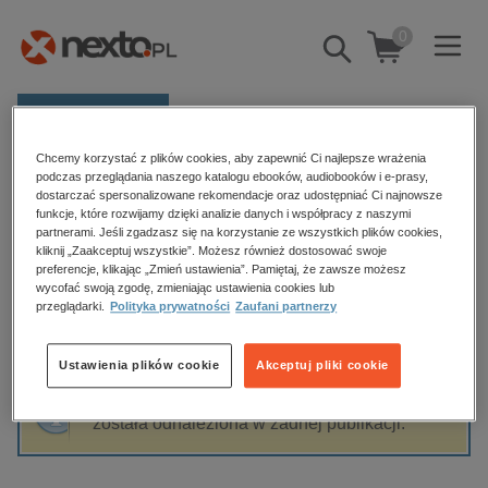
0
Pokaż/schowaj
wyszukiwarkę
E-prasa
Chcemy korzystać z plików cookies, aby zapewnić Ci najlepsze wrażenia
Kategorie
Strona główna
Beata Więzowska-Czepiel
podczas przeglądania naszego katalogu ebooków, audiobooków i e-prasy,
dostarczać spersonalizowane rekomendacje oraz udostępniać Ci najnowsze
Zobacz wszystkie E-prasa
funkcje, które rozwijamy dzięki analizie danych i współpracy z naszymi
partnerami. Jeśli zgadzasz się na korzystanie ze wszystkich plików cookies,
Beata Więzowska-Czepiel
kliknij „Zaakceptuj wszystkie”. Możesz również dostosować swoje
budownictwo, aranżacja wnętrz
preferencje, klikając „Zmień ustawienia”. Pamiętaj, że zawsze możesz
wycofać swoją zgodę, zmieniając ustawienia cookies lub
biznesowe, branżowe, gospodarka
przeglądarki.
Polityka prywatności
Zaufani partnerzy
darmowe wydania
Sortowanie
Filtrowanie
dzienniki
Ustawienia plików cookie
Akceptuj pliki cookie
edukacja
Fraza "
Beata Więzowska-Czepiel
" nie
hobby, sport, rozrywka
została odnaleziona w żadnej publikacji.
komputery, internet, technologie, informatyka