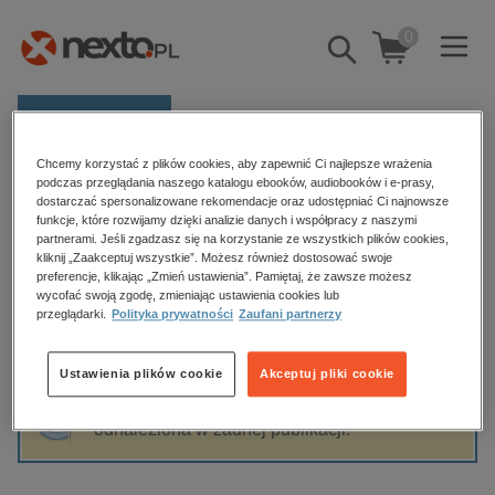
0
Pokaż/schowaj
wyszukiwarkę
E-prasa
Chcemy korzystać z plików cookies, aby zapewnić Ci najlepsze wrażenia
Kategorie
Strona główna
Cezary Łazarewicz
podczas przeglądania naszego katalogu ebooków, audiobooków i e-prasy,
dostarczać spersonalizowane rekomendacje oraz udostępniać Ci najnowsze
Zobacz wszystkie E-prasa
funkcje, które rozwijamy dzięki analizie danych i współpracy z naszymi
partnerami. Jeśli zgadzasz się na korzystanie ze wszystkich plików cookies,
Cezary Łazarewicz
kliknij „Zaakceptuj wszystkie”. Możesz również dostosować swoje
budownictwo, aranżacja wnętrz
preferencje, klikając „Zmień ustawienia”. Pamiętaj, że zawsze możesz
biznesowe, branżowe, gospodarka
wycofać swoją zgodę, zmieniając ustawienia cookies lub
przeglądarki.
Polityka prywatności
Zaufani partnerzy
darmowe wydania
Sortowanie
Filtrowanie
dzienniki
Ustawienia plików cookie
Akceptuj pliki cookie
edukacja
Fraza "
Cezary Łazarewicz
" nie została
hobby, sport, rozrywka
odnaleziona w żadnej publikacji.
komputery, internet, technologie, informatyka