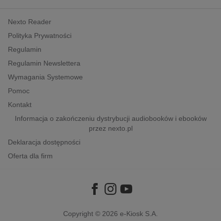
kobiece, lifestyle, kultura
Nexto Reader
polityka, społeczno-informacyjne
Polityka Prywatności
psychologiczne
Regulamin
inne
Regulamin Newslettera
popularno-naukowe
Wymagania Systemowe
historia
Pomoc
zdrowie
Kontakt
religie
Informacja o zakończeniu dystrybucji audiobooków i ebooków
przez nexto.pl
Deklaracja dostępności
Oferta dla firm
Copyright © 2026
e-Kiosk S.A.