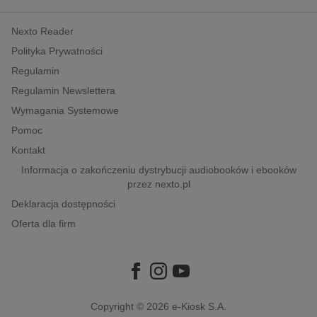
kobiece, lifestyle, kultura
Nexto Reader
polityka, społeczno-informacyjne
Polityka Prywatności
psychologiczne
Regulamin
inne
Regulamin Newslettera
popularno-naukowe
Wymagania Systemowe
historia
Pomoc
zdrowie
Kontakt
religie
Informacja o zakończeniu dystrybucji audiobooków i ebooków
przez nexto.pl
Deklaracja dostępności
Oferta dla firm
Copyright © 2026
e-Kiosk S.A.