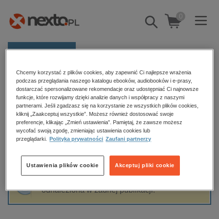
0
Pokaż/schowaj
wyszukiwarkę
E-prasa
Chcemy korzystać z plików cookies, aby zapewnić Ci najlepsze wrażenia
Kategorie
Strona główna
Dawid Juszka
podczas przeglądania naszego katalogu ebooków, audiobooków i e-prasy,
dostarczać spersonalizowane rekomendacje oraz udostępniać Ci najnowsze
Zobacz wszystkie E-prasa
funkcje, które rozwijamy dzięki analizie danych i współpracy z naszymi
partnerami. Jeśli zgadzasz się na korzystanie ze wszystkich plików cookies,
Dawid Juszka
kliknij „Zaakceptuj wszystkie”. Możesz również dostosować swoje
budownictwo, aranżacja wnętrz
preferencje, klikając „Zmień ustawienia”. Pamiętaj, że zawsze możesz
biznesowe, branżowe, gospodarka
wycofać swoją zgodę, zmieniając ustawienia cookies lub
przeglądarki.
Polityka prywatności
Zaufani partnerzy
darmowe wydania
Sortowanie
Filtrowanie
dzienniki
Ustawienia plików cookie
Akceptuj pliki cookie
edukacja
Fraza "
Dawid Juszka
" nie została
hobby, sport, rozrywka
odnaleziona w żadnej publikacji.
komputery, internet, technologie, informatyka