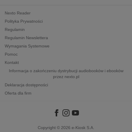
kobiece, lifestyle, kultura
Nexto Reader
polityka, społeczno-informacyjne
Polityka Prywatności
psychologiczne
Regulamin
inne
Regulamin Newslettera
popularno-naukowe
Wymagania Systemowe
historia
Pomoc
zdrowie
Kontakt
religie
Informacja o zakończeniu dystrybucji audiobooków i ebooków
przez nexto.pl
Deklaracja dostępności
Oferta dla firm
Copyright © 2026
e-Kiosk S.A.