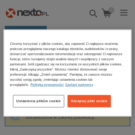
0
Pokaż/schowaj
wyszukiwarkę
E-prasa
Chcemy korzystać z plików cookies, aby zapewnić Ci najlepsze wrażenia
Kategorie
Strona główna
Gustaw Holoubek
podczas przeglądania naszego katalogu ebooków, audiobooków i e-prasy,
dostarczać spersonalizowane rekomendacje oraz udostępniać Ci najnowsze
Zobacz wszystkie E-prasa
funkcje, które rozwijamy dzięki analizie danych i współpracy z naszymi
partnerami. Jeśli zgadzasz się na korzystanie ze wszystkich plików cookies,
Gustaw Holoubek
kliknij „Zaakceptuj wszystkie”. Możesz również dostosować swoje
budownictwo, aranżacja wnętrz
preferencje, klikając „Zmień ustawienia”. Pamiętaj, że zawsze możesz
wycofać swoją zgodę, zmieniając ustawienia cookies lub
biznesowe, branżowe, gospodarka
przeglądarki.
Polityka prywatności
Zaufani partnerzy
darmowe wydania
Sortowanie
Filtrowanie
dzienniki
Ustawienia plików cookie
Akceptuj pliki cookie
edukacja
Fraza "
Gustaw Holoubek
" nie została
hobby, sport, rozrywka
odnaleziona w żadnej publikacji.
komputery, internet, technologie, informatyka