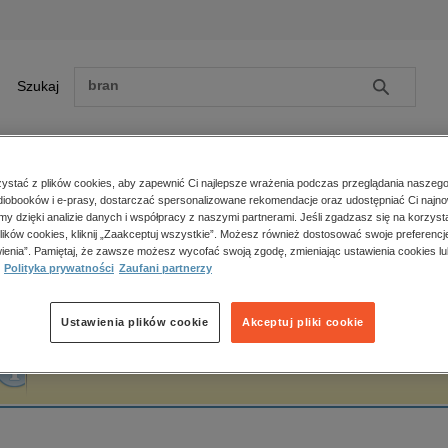
Szukaj
Szukaj
E-prasa
stać z plików cookies, aby zapewnić Ci najlepsze wrażenia podczas przeglądania naszego
iobooków i e-prasy, dostarczać spersonalizowane rekomendacje oraz udostępniać Ci najno
ona główna
Jerzy Naumann
amy dzięki analizie danych i współpracy z naszymi partnerami. Jeśli zgadzasz się na korzyst
lików cookies, kliknij „Zaakceptuj wszystkie”. Możesz również dostosować swoje preferencje
Zobacz wszystkie E-prasa
polityka, społeczno-informacyjne
ienia”. Pamiętaj, że zawsze możesz wycofać swoją zgodę, zmieniając ustawienia cookies lu
erzy Naumann
Polityka prywatności
Zaufani partnerzy
psychologiczne
inne
popularno-naukowe
Ustawienia plików cookie
Akceptuj pliki cookie
historia
Fraza "
Jerzy Naumann
" nie została odnaleziona w żadnej publikacji.
zdrowie
religie