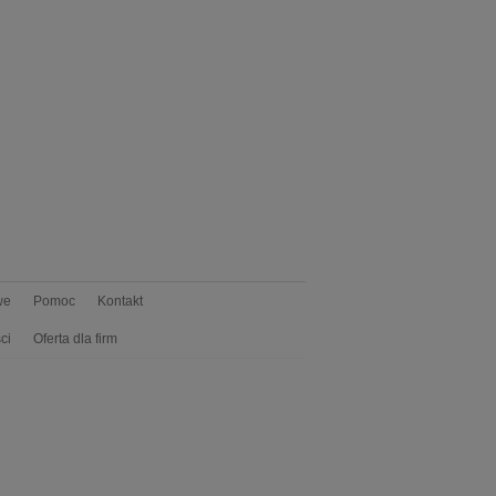
we
Pomoc
Kontakt
ci
Oferta dla firm