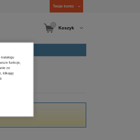
Twoje konto
0
Koszyk
 katalogu
wsze funkcje,
anie ze
, klikając
b