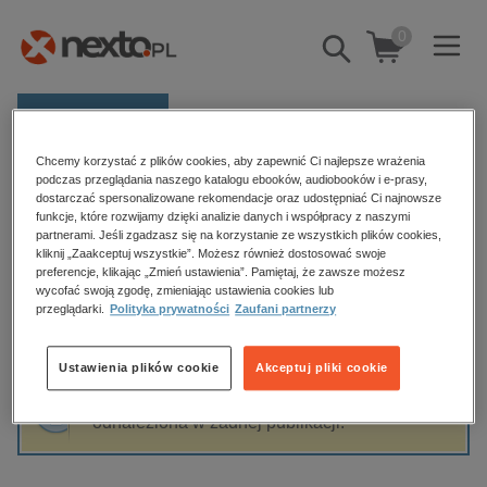
0
Pokaż/schowaj
wyszukiwarkę
E-prasa
Chcemy korzystać z plików cookies, aby zapewnić Ci najlepsze wrażenia
Kategorie
Strona główna
Izabela Oleksak
podczas przeglądania naszego katalogu ebooków, audiobooków i e-prasy,
dostarczać spersonalizowane rekomendacje oraz udostępniać Ci najnowsze
Zobacz wszystkie E-prasa
funkcje, które rozwijamy dzięki analizie danych i współpracy z naszymi
partnerami. Jeśli zgadzasz się na korzystanie ze wszystkich plików cookies,
Izabela Oleksak
kliknij „Zaakceptuj wszystkie”. Możesz również dostosować swoje
budownictwo, aranżacja wnętrz
preferencje, klikając „Zmień ustawienia”. Pamiętaj, że zawsze możesz
biznesowe, branżowe, gospodarka
wycofać swoją zgodę, zmieniając ustawienia cookies lub
przeglądarki.
Polityka prywatności
Zaufani partnerzy
darmowe wydania
Sortowanie
Filtrowanie
dzienniki
Ustawienia plików cookie
Akceptuj pliki cookie
edukacja
Fraza "
Izabela Oleksak
" nie została
hobby, sport, rozrywka
odnaleziona w żadnej publikacji.
komputery, internet, technologie, informatyka