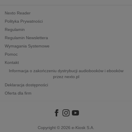
kobiece, lifestyle, kultura
Nexto Reader
polityka, społeczno-informacyjne
Polityka Prywatności
psychologiczne
Regulamin
inne
Regulamin Newslettera
popularno-naukowe
Wymagania Systemowe
historia
Pomoc
zdrowie
Kontakt
religie
Informacja o zakończeniu dystrybucji audiobooków i ebooków
przez nexto.pl
Deklaracja dostępności
Oferta dla firm
Copyright © 2026
e-Kiosk S.A.