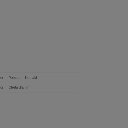
we
Pomoc
Kontakt
ci
Oferta dla firm