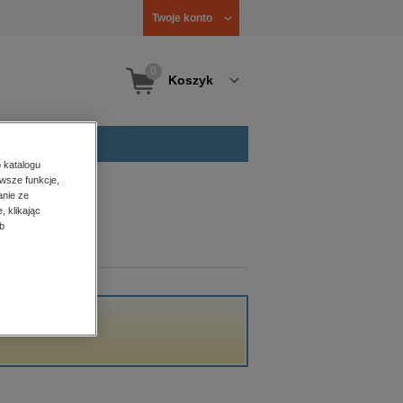
Twoje konto
0
Koszyk
 katalogu
wsze funkcje,
anie ze
, klikając
b