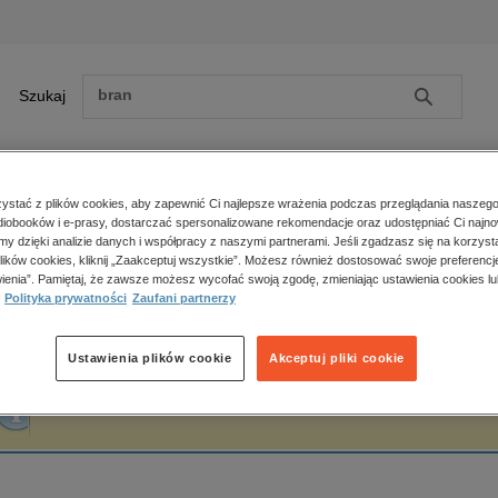
Szukaj
Szukaj
E-prasa
stać z plików cookies, aby zapewnić Ci najlepsze wrażenia podczas przeglądania naszego
iobooków i e-prasy, dostarczać spersonalizowane rekomendacje oraz udostępniać Ci najno
ona główna
Mateusz Grajek
amy dzięki analizie danych i współpracy z naszymi partnerami. Jeśli zgadzasz się na korzyst
lików cookies, kliknij „Zaakceptuj wszystkie”. Możesz również dostosować swoje preferencje
Zobacz wszystkie E-prasa
polityka, społeczno-informacyjne
ienia”. Pamiętaj, że zawsze możesz wycofać swoją zgodę, zmieniając ustawienia cookies lu
ateusz Grajek
Polityka prywatności
Zaufani partnerzy
psychologiczne
inne
popularno-naukowe
Ustawienia plików cookie
Akceptuj pliki cookie
historia
Fraza "
Mateusz Grajek
" nie została odnaleziona w żadnej publikacji.
zdrowie
religie