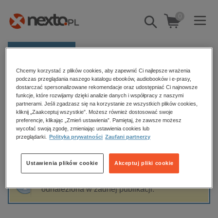
0
Pokaż/schowaj
wyszukiwarkę
E-prasa
Chcemy korzystać z plików cookies, aby zapewnić Ci najlepsze wrażenia
Kategorie
Strona główna
Izabela Rymanowska
podczas przeglądania naszego katalogu ebooków, audiobooków i e-prasy,
dostarczać spersonalizowane rekomendacje oraz udostępniać Ci najnowsze
Zobacz wszystkie E-prasa
funkcje, które rozwijamy dzięki analizie danych i współpracy z naszymi
partnerami. Jeśli zgadzasz się na korzystanie ze wszystkich plików cookies,
Izabela Rymanowska
kliknij „Zaakceptuj wszystkie”. Możesz również dostosować swoje
budownictwo, aranżacja wnętrz
preferencje, klikając „Zmień ustawienia”. Pamiętaj, że zawsze możesz
wycofać swoją zgodę, zmieniając ustawienia cookies lub
biznesowe, branżowe, gospodarka
przeglądarki.
Polityka prywatności
Zaufani partnerzy
darmowe wydania
Sortowanie
Filtrowanie
dzienniki
Ustawienia plików cookie
Akceptuj pliki cookie
edukacja
Fraza "
Izabela Rymanowska
" nie została
hobby, sport, rozrywka
odnaleziona w żadnej publikacji.
komputery, internet, technologie, informatyka