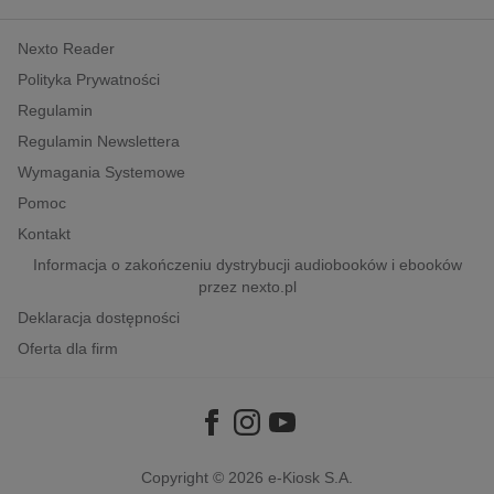
kobiece, lifestyle, kultura
Nexto Reader
polityka, społeczno-informacyjne
Polityka Prywatności
psychologiczne
Regulamin
inne
Regulamin Newslettera
popularno-naukowe
Wymagania Systemowe
historia
Pomoc
zdrowie
Kontakt
religie
Informacja o zakończeniu dystrybucji audiobooków i ebooków
przez nexto.pl
Deklaracja dostępności
Oferta dla firm
Copyright © 2026
e-Kiosk S.A.