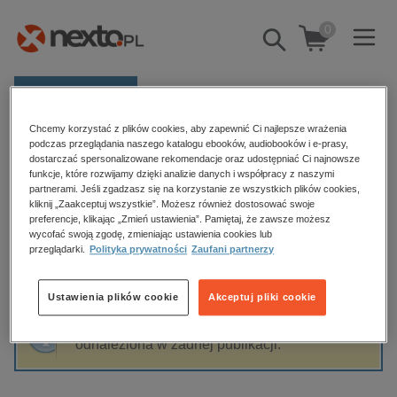
0
Pokaż/schowaj
wyszukiwarkę
E-prasa
Chcemy korzystać z plików cookies, aby zapewnić Ci najlepsze wrażenia
Kategorie
Strona główna
Jacek Lubczak
podczas przeglądania naszego katalogu ebooków, audiobooków i e-prasy,
dostarczać spersonalizowane rekomendacje oraz udostępniać Ci najnowsze
Zobacz wszystkie E-prasa
funkcje, które rozwijamy dzięki analizie danych i współpracy z naszymi
partnerami. Jeśli zgadzasz się na korzystanie ze wszystkich plików cookies,
Jacek Lubczak
kliknij „Zaakceptuj wszystkie”. Możesz również dostosować swoje
budownictwo, aranżacja wnętrz
preferencje, klikając „Zmień ustawienia”. Pamiętaj, że zawsze możesz
wycofać swoją zgodę, zmieniając ustawienia cookies lub
biznesowe, branżowe, gospodarka
przeglądarki.
Polityka prywatności
Zaufani partnerzy
darmowe wydania
Sortowanie
Filtrowanie
dzienniki
Ustawienia plików cookie
Akceptuj pliki cookie
edukacja
Fraza "
Jacek Lubczak
" nie została
hobby, sport, rozrywka
odnaleziona w żadnej publikacji.
komputery, internet, technologie, informatyka