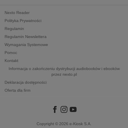
kobiece, lifestyle, kultura
Nexto Reader
polityka, społeczno-informacyjne
Polityka Prywatności
psychologiczne
Regulamin
inne
Regulamin Newslettera
popularno-naukowe
Wymagania Systemowe
historia
Pomoc
zdrowie
Kontakt
religie
Informacja o zakończeniu dystrybucji audiobooków i ebooków
przez nexto.pl
Deklaracja dostępności
Oferta dla firm
Copyright © 2026
e-Kiosk S.A.