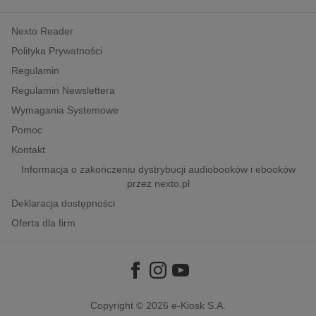
kobiece, lifestyle, kultura
Nexto Reader
polityka, społeczno-informacyjne
Polityka Prywatności
psychologiczne
Regulamin
inne
Regulamin Newslettera
popularno-naukowe
Wymagania Systemowe
historia
Pomoc
zdrowie
Kontakt
religie
Informacja o zakończeniu dystrybucji audiobooków i ebooków
przez nexto.pl
Deklaracja dostępności
Oferta dla firm
Copyright © 2026
e-Kiosk S.A.