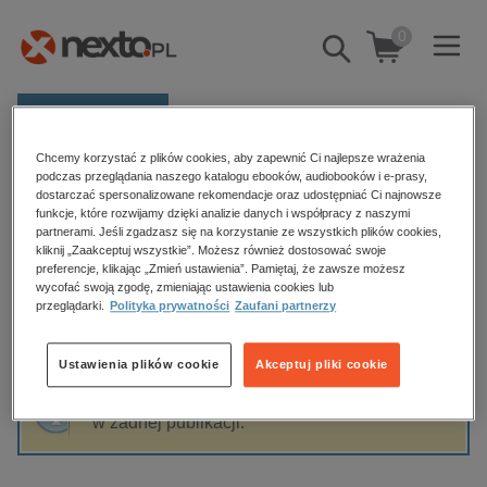
0
Pokaż/schowaj
wyszukiwarkę
E-prasa
Chcemy korzystać z plików cookies, aby zapewnić Ci najlepsze wrażenia
Kategorie
Strona główna
Jacek Petzel
podczas przeglądania naszego katalogu ebooków, audiobooków i e-prasy,
dostarczać spersonalizowane rekomendacje oraz udostępniać Ci najnowsze
Zobacz wszystkie E-prasa
funkcje, które rozwijamy dzięki analizie danych i współpracy z naszymi
partnerami. Jeśli zgadzasz się na korzystanie ze wszystkich plików cookies,
Jacek Petzel
kliknij „Zaakceptuj wszystkie”. Możesz również dostosować swoje
budownictwo, aranżacja wnętrz
preferencje, klikając „Zmień ustawienia”. Pamiętaj, że zawsze możesz
wycofać swoją zgodę, zmieniając ustawienia cookies lub
biznesowe, branżowe, gospodarka
przeglądarki.
Polityka prywatności
Zaufani partnerzy
darmowe wydania
Sortowanie
Filtrowanie
dzienniki
Ustawienia plików cookie
Akceptuj pliki cookie
edukacja
Fraza "
Jacek Petzel
" nie została odnaleziona
hobby, sport, rozrywka
w żadnej publikacji.
komputery, internet, technologie, informatyka