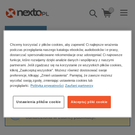
0
Pokaż/schowaj
wyszukiwarkę
E-prasa
Chcemy korzystać z plików cookies, aby zapewnić Ci najlepsze wrażenia
Kategorie
Strona główna
Jacek Rąbkowski
podczas przeglądania naszego katalogu ebooków, audiobooków i e-prasy,
dostarczać spersonalizowane rekomendacje oraz udostępniać Ci najnowsze
Zobacz wszystkie E-prasa
funkcje, które rozwijamy dzięki analizie danych i współpracy z naszymi
partnerami. Jeśli zgadzasz się na korzystanie ze wszystkich plików cookies,
Jacek Rąbkowski
kliknij „Zaakceptuj wszystkie”. Możesz również dostosować swoje
budownictwo, aranżacja wnętrz
preferencje, klikając „Zmień ustawienia”. Pamiętaj, że zawsze możesz
biznesowe, branżowe, gospodarka
wycofać swoją zgodę, zmieniając ustawienia cookies lub
przeglądarki.
Polityka prywatności
Zaufani partnerzy
darmowe wydania
Sortowanie
Filtrowanie
dzienniki
Ustawienia plików cookie
Akceptuj pliki cookie
edukacja
Fraza "
Jacek Rąbkowski
" nie została
hobby, sport, rozrywka
odnaleziona w żadnej publikacji.
komputery, internet, technologie, informatyka