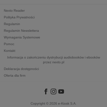
kobiece, lifestyle, kultura
Nexto Reader
polityka, społeczno-informacyjne
Polityka Prywatności
psychologiczne
Regulamin
inne
Regulamin Newslettera
popularno-naukowe
Wymagania Systemowe
historia
Pomoc
zdrowie
Kontakt
religie
Informacja o zakończeniu dystrybucji audiobooków i ebooków
przez nexto.pl
Deklaracja dostępności
Oferta dla firm
Copyright © 2026
e-Kiosk S.A.