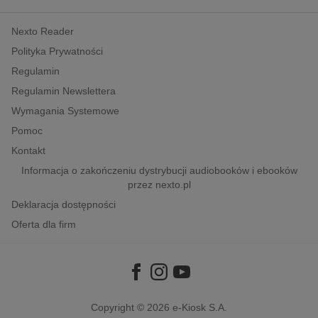
kobiece, lifestyle, kultura
Nexto Reader
polityka, społeczno-informacyjne
Polityka Prywatności
psychologiczne
Regulamin
inne
Regulamin Newslettera
popularno-naukowe
Wymagania Systemowe
historia
Pomoc
zdrowie
Kontakt
religie
Informacja o zakończeniu dystrybucji audiobooków i ebooków
przez nexto.pl
Deklaracja dostępności
Oferta dla firm
Copyright © 2026
e-Kiosk S.A.