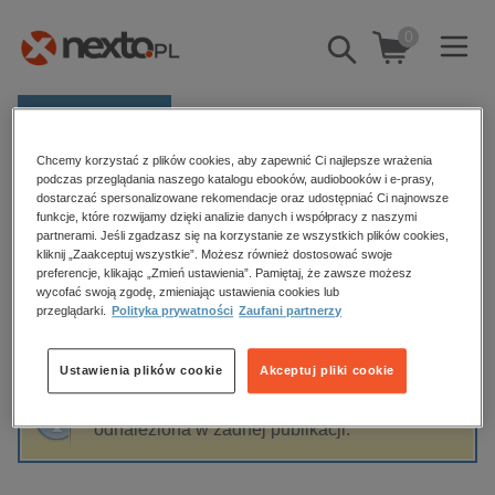
0
Pokaż/schowaj
wyszukiwarkę
E-prasa
Chcemy korzystać z plików cookies, aby zapewnić Ci najlepsze wrażenia
Kategorie
Strona główna
Mieczysław Nowak
podczas przeglądania naszego katalogu ebooków, audiobooków i e-prasy,
dostarczać spersonalizowane rekomendacje oraz udostępniać Ci najnowsze
Zobacz wszystkie E-prasa
funkcje, które rozwijamy dzięki analizie danych i współpracy z naszymi
partnerami. Jeśli zgadzasz się na korzystanie ze wszystkich plików cookies,
Mieczysław Nowak
kliknij „Zaakceptuj wszystkie”. Możesz również dostosować swoje
budownictwo, aranżacja wnętrz
preferencje, klikając „Zmień ustawienia”. Pamiętaj, że zawsze możesz
wycofać swoją zgodę, zmieniając ustawienia cookies lub
biznesowe, branżowe, gospodarka
przeglądarki.
Polityka prywatności
Zaufani partnerzy
darmowe wydania
Sortowanie
Filtrowanie
dzienniki
Ustawienia plików cookie
Akceptuj pliki cookie
edukacja
Fraza "
Mieczysław Nowak
" nie została
hobby, sport, rozrywka
odnaleziona w żadnej publikacji.
komputery, internet, technologie, informatyka