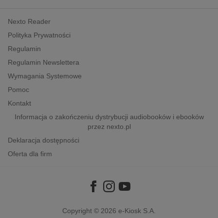
kobiece, lifestyle, kultura
Nexto Reader
polityka, społeczno-informacyjne
Polityka Prywatności
psychologiczne
Regulamin
inne
Regulamin Newslettera
popularno-naukowe
Wymagania Systemowe
historia
Pomoc
zdrowie
Kontakt
religie
Informacja o zakończeniu dystrybucji audiobooków i ebooków
przez nexto.pl
Deklaracja dostępności
Oferta dla firm
Copyright © 2026
e-Kiosk S.A.