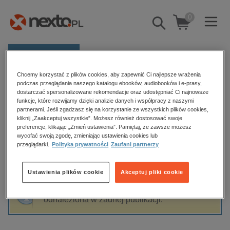
0
Pokaż/schowaj
wyszukiwarkę
E-prasa
Chcemy korzystać z plików cookies, aby zapewnić Ci najlepsze wrażenia
Kategorie
Strona główna
Jacek Szczerba
podczas przeglądania naszego katalogu ebooków, audiobooków i e-prasy,
dostarczać spersonalizowane rekomendacje oraz udostępniać Ci najnowsze
Zobacz wszystkie E-prasa
funkcje, które rozwijamy dzięki analizie danych i współpracy z naszymi
partnerami. Jeśli zgadzasz się na korzystanie ze wszystkich plików cookies,
Jacek Szczerba
kliknij „Zaakceptuj wszystkie”. Możesz również dostosować swoje
budownictwo, aranżacja wnętrz
preferencje, klikając „Zmień ustawienia”. Pamiętaj, że zawsze możesz
wycofać swoją zgodę, zmieniając ustawienia cookies lub
biznesowe, branżowe, gospodarka
przeglądarki.
Polityka prywatności
Zaufani partnerzy
darmowe wydania
Sortowanie
Filtrowanie
dzienniki
Ustawienia plików cookie
Akceptuj pliki cookie
edukacja
Fraza "
Jacek Szczerba
" nie została
hobby, sport, rozrywka
odnaleziona w żadnej publikacji.
komputery, internet, technologie, informatyka