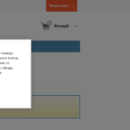
Twoje konto
0
Koszyk
 katalogu
wsze funkcje,
anie ze
, klikając
b