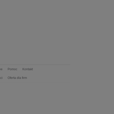
we
Pomoc
Kontakt
ci
Oferta dla firm