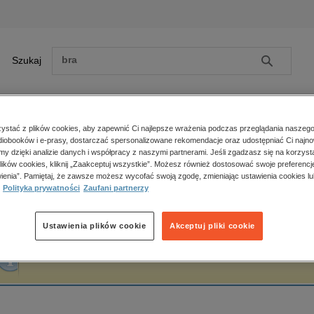
Szukaj
Szukaj
E-prasa
stać z plików cookies, aby zapewnić Ci najlepsze wrażenia podczas przeglądania naszego
iobooków i e-prasy, dostarczać spersonalizowane rekomendacje oraz udostępniać Ci najno
ona główna
Marek Górski
amy dzięki analizie danych i współpracy z naszymi partnerami. Jeśli zgadzasz się na korzyst
lików cookies, kliknij „Zaakceptuj wszystkie”. Możesz również dostosować swoje preferencje
Zobacz wszystkie E-prasa
polityka, społeczno-informacyjne
ienia”. Pamiętaj, że zawsze możesz wycofać swoją zgodę, zmieniając ustawienia cookies lu
arek Górski
Polityka prywatności
Zaufani partnerzy
psychologiczne
inne
popularno-naukowe
Ustawienia plików cookie
Akceptuj pliki cookie
historia
Fraza "
Marek Górski
" nie została odnaleziona w żadnej publikacji.
zdrowie
religie