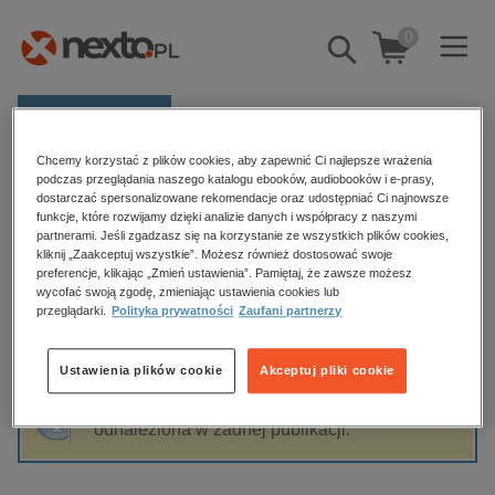
0
Pokaż/schowaj
wyszukiwarkę
E-prasa
Chcemy korzystać z plików cookies, aby zapewnić Ci najlepsze wrażenia
Kategorie
Strona główna
Janusz Trzciński
podczas przeglądania naszego katalogu ebooków, audiobooków i e-prasy,
dostarczać spersonalizowane rekomendacje oraz udostępniać Ci najnowsze
Zobacz wszystkie E-prasa
funkcje, które rozwijamy dzięki analizie danych i współpracy z naszymi
partnerami. Jeśli zgadzasz się na korzystanie ze wszystkich plików cookies,
Janusz Trzciński
kliknij „Zaakceptuj wszystkie”. Możesz również dostosować swoje
budownictwo, aranżacja wnętrz
preferencje, klikając „Zmień ustawienia”. Pamiętaj, że zawsze możesz
wycofać swoją zgodę, zmieniając ustawienia cookies lub
biznesowe, branżowe, gospodarka
przeglądarki.
Polityka prywatności
Zaufani partnerzy
darmowe wydania
Sortowanie
Filtrowanie
dzienniki
Ustawienia plików cookie
Akceptuj pliki cookie
edukacja
Fraza "
Janusz Trzciński
" nie została
hobby, sport, rozrywka
odnaleziona w żadnej publikacji.
komputery, internet, technologie, informatyka