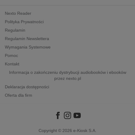
kobiece, lifestyle, kultura
Nexto Reader
polityka, społeczno-informacyjne
Polityka Prywatności
psychologiczne
Regulamin
inne
Regulamin Newslettera
popularno-naukowe
Wymagania Systemowe
historia
Pomoc
zdrowie
Kontakt
religie
Informacja o zakończeniu dystrybucji audiobooków i ebooków
przez nexto.pl
Deklaracja dostępności
Oferta dla firm
Copyright © 2026
e-Kiosk S.A.