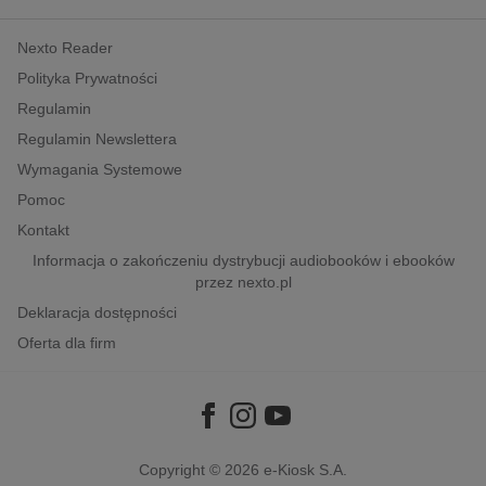
kobiece, lifestyle, kultura
Nexto Reader
polityka, społeczno-informacyjne
Polityka Prywatności
psychologiczne
Regulamin
inne
Regulamin Newslettera
popularno-naukowe
Wymagania Systemowe
historia
Pomoc
zdrowie
Kontakt
religie
Informacja o zakończeniu dystrybucji audiobooków i ebooków
przez nexto.pl
Deklaracja dostępności
Oferta dla firm
Copyright © 2026
e-Kiosk S.A.