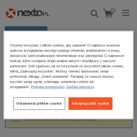
0
Pokaż/schowaj
wyszukiwarkę
E-prasa
Chcemy korzystać z plików cookies, aby zapewnić Ci najlepsze wrażenia
Kategorie
Strona główna
Jarosław Jerzykowski
podczas przeglądania naszego katalogu ebooków, audiobooków i e-prasy,
dostarczać spersonalizowane rekomendacje oraz udostępniać Ci najnowsze
Zobacz wszystkie E-prasa
funkcje, które rozwijamy dzięki analizie danych i współpracy z naszymi
partnerami. Jeśli zgadzasz się na korzystanie ze wszystkich plików cookies,
Jarosław Jerzykowski
kliknij „Zaakceptuj wszystkie”. Możesz również dostosować swoje
budownictwo, aranżacja wnętrz
preferencje, klikając „Zmień ustawienia”. Pamiętaj, że zawsze możesz
biznesowe, branżowe, gospodarka
wycofać swoją zgodę, zmieniając ustawienia cookies lub
przeglądarki.
Polityka prywatności
Zaufani partnerzy
darmowe wydania
Sortowanie
Filtrowanie
dzienniki
Ustawienia plików cookie
Akceptuj pliki cookie
edukacja
Fraza "
Jarosław Jerzykowski
" nie została
hobby, sport, rozrywka
odnaleziona w żadnej publikacji.
komputery, internet, technologie, informatyka