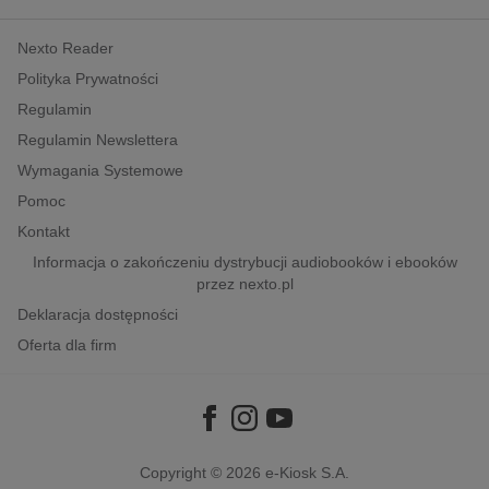
kobiece, lifestyle, kultura
Nexto Reader
polityka, społeczno-informacyjne
Polityka Prywatności
psychologiczne
Regulamin
inne
Regulamin Newslettera
popularno-naukowe
Wymagania Systemowe
historia
Pomoc
zdrowie
Kontakt
religie
Informacja o zakończeniu dystrybucji audiobooków i ebooków
przez nexto.pl
Deklaracja dostępności
Oferta dla firm
Copyright © 2026
e-Kiosk S.A.