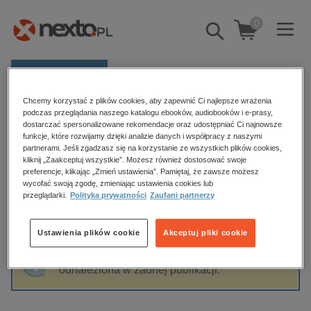
0
Pokaż/schowaj
wyszukiwarkę
E-prasa
Chcemy korzystać z plików cookies, aby zapewnić Ci najlepsze wrażenia
Kategorie
Strona główna
Karolina Sztobryn
podczas przeglądania naszego katalogu ebooków, audiobooków i e-prasy,
dostarczać spersonalizowane rekomendacje oraz udostępniać Ci najnowsze
Zobacz wszystkie E-prasa
funkcje, które rozwijamy dzięki analizie danych i współpracy z naszymi
partnerami. Jeśli zgadzasz się na korzystanie ze wszystkich plików cookies,
Karolina Sztobryn
kliknij „Zaakceptuj wszystkie”. Możesz również dostosować swoje
budownictwo, aranżacja wnętrz
preferencje, klikając „Zmień ustawienia”. Pamiętaj, że zawsze możesz
wycofać swoją zgodę, zmieniając ustawienia cookies lub
biznesowe, branżowe, gospodarka
przeglądarki.
Polityka prywatności
Zaufani partnerzy
darmowe wydania
Sortowanie
Filtrowanie
dzienniki
Ustawienia plików cookie
Akceptuj pliki cookie
edukacja
Fraza "
Karolina Sztobryn
" nie została
hobby, sport, rozrywka
odnaleziona w żadnej publikacji.
komputery, internet, technologie, informatyka