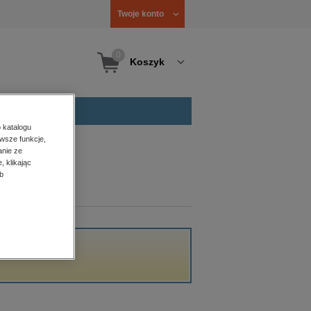
Twoje konto
0
Koszyk
 katalogu
wsze funkcje,
anie ze
, klikając
b