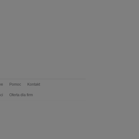
we
Pomoc
Kontakt
ci
Oferta dla firm