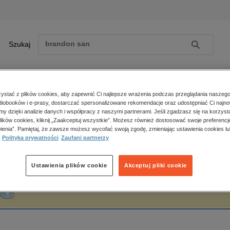
Szukaj
Szukaj
E-prasa
stać z plików cookies, aby zapewnić Ci najlepsze wrażenia podczas przeglądania naszego
iobooków i e-prasy, dostarczać spersonalizowane rekomendacje oraz udostępniać Ci najno
ona główna
Elżbieta Sługocka-Krupa
amy dzięki analizie danych i współpracy z naszymi partnerami. Jeśli zgadzasz się na korzyst
lików cookies, kliknij „Zaakceptuj wszystkie”. Możesz również dostosować swoje preferencje
Zobacz wszystkie E-prasa
polityka, społeczno-informacyjne
ienia”. Pamiętaj, że zawsze możesz wycofać swoją zgodę, zmieniając ustawienia cookies lu
lżbieta Sługocka-Krupa
Polityka prywatności
Zaufani partnerzy
psychologiczne
inne
popularno-naukowe
Ustawienia plików cookie
Akceptuj pliki cookie
historia
Fraza "
Elżbieta Sługocka-Krupa
" nie została odnaleziona w żadnej publikacji.
zdrowie
religie