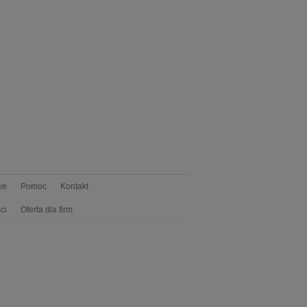
we
Pomoc
Kontakt
ci
Oferta dla firm