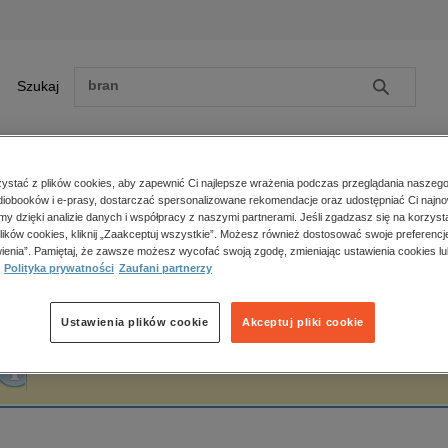
Szukaj
Szukaj
E-prasa
stać z plików cookies, aby zapewnić Ci najlepsze wrażenia podczas przeglądania naszego
iobooków i e-prasy, dostarczać spersonalizowane rekomendacje oraz udostępniać Ci najno
ona główna
Katarzyna Sękowska-Kozłowska
amy dzięki analizie danych i współpracy z naszymi partnerami. Jeśli zgadzasz się na korzyst
lików cookies, kliknij „Zaakceptuj wszystkie”. Możesz również dostosować swoje preferencje
Zobacz wszystkie E-prasa
polityka, społeczno-informacyjne
ienia”. Pamiętaj, że zawsze możesz wycofać swoją zgodę, zmieniając ustawienia cookies lu
atarzyna Sękowska-Kozłowska
Polityka prywatności
Zaufani partnerzy
psychologiczne
inne
popularno-naukowe
Ustawienia plików cookie
Akceptuj pliki cookie
historia
Fraza "
Katarzyna Sękowska-Kozłowska
" nie została odnaleziona w żadnej publik
zdrowie
religie