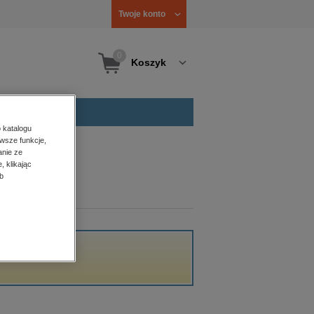
Twoje konto
0
Koszyk
 katalogu
wsze funkcje,
anie ze
, klikając
b
acji.