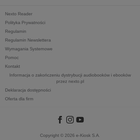
kobiece, lifestyle, kultura
Nexto Reader
polityka, społeczno-informacyjne
Polityka Prywatności
psychologiczne
Regulamin
inne
Regulamin Newslettera
popularno-naukowe
Wymagania Systemowe
historia
Pomoc
zdrowie
Kontakt
religie
Informacja o zakończeniu dystrybucji audiobooków i ebooków
przez nexto.pl
Deklaracja dostępności
Oferta dla firm
Copyright © 2026
e-Kiosk S.A.