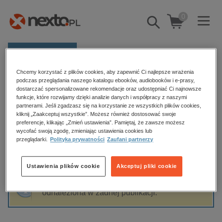
0
Pokaż/schowaj
wyszukiwarkę
E-prasa
Chcemy korzystać z plików cookies, aby zapewnić Ci najlepsze wrażenia
Kategorie
Strona główna
Katarzyna Sikora
podczas przeglądania naszego katalogu ebooków, audiobooków i e-prasy,
dostarczać spersonalizowane rekomendacje oraz udostępniać Ci najnowsze
Zobacz wszystkie E-prasa
funkcje, które rozwijamy dzięki analizie danych i współpracy z naszymi
partnerami. Jeśli zgadzasz się na korzystanie ze wszystkich plików cookies,
Katarzyna Sikora
kliknij „Zaakceptuj wszystkie”. Możesz również dostosować swoje
budownictwo, aranżacja wnętrz
preferencje, klikając „Zmień ustawienia”. Pamiętaj, że zawsze możesz
wycofać swoją zgodę, zmieniając ustawienia cookies lub
biznesowe, branżowe, gospodarka
przeglądarki.
Polityka prywatności
Zaufani partnerzy
darmowe wydania
Sortowanie
Filtrowanie
dzienniki
Ustawienia plików cookie
Akceptuj pliki cookie
edukacja
Fraza "
Katarzyna Sikora
" nie została
hobby, sport, rozrywka
odnaleziona w żadnej publikacji.
komputery, internet, technologie, informatyka