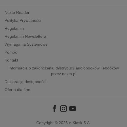
kobiece, lifestyle, kultura
Nexto Reader
polityka, społeczno-informacyjne
Polityka Prywatności
psychologiczne
Regulamin
inne
Regulamin Newslettera
popularno-naukowe
Wymagania Systemowe
historia
Pomoc
zdrowie
Kontakt
religie
Informacja o zakończeniu dystrybucji audiobooków i ebooków
przez nexto.pl
Deklaracja dostępności
Oferta dla firm
Copyright © 2026
e-Kiosk S.A.