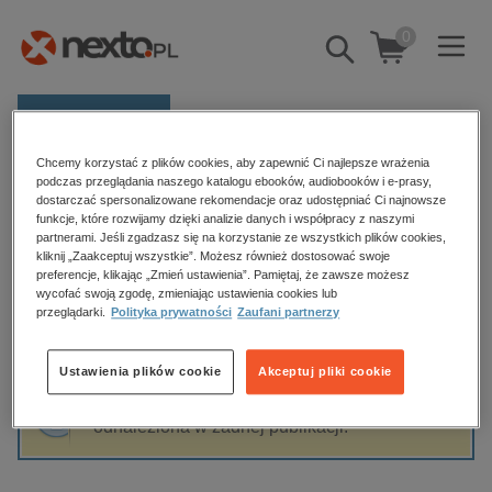
0
Pokaż/schowaj
wyszukiwarkę
E-prasa
Chcemy korzystać z plików cookies, aby zapewnić Ci najlepsze wrażenia
Kategorie
Strona główna
Barbara Adamiak
podczas przeglądania naszego katalogu ebooków, audiobooków i e-prasy,
dostarczać spersonalizowane rekomendacje oraz udostępniać Ci najnowsze
Zobacz wszystkie E-prasa
funkcje, które rozwijamy dzięki analizie danych i współpracy z naszymi
partnerami. Jeśli zgadzasz się na korzystanie ze wszystkich plików cookies,
Barbara Adamiak
kliknij „Zaakceptuj wszystkie”. Możesz również dostosować swoje
budownictwo, aranżacja wnętrz
preferencje, klikając „Zmień ustawienia”. Pamiętaj, że zawsze możesz
biznesowe, branżowe, gospodarka
wycofać swoją zgodę, zmieniając ustawienia cookies lub
przeglądarki.
Polityka prywatności
Zaufani partnerzy
darmowe wydania
Sortowanie
Filtrowanie
dzienniki
Ustawienia plików cookie
Akceptuj pliki cookie
edukacja
Fraza "
Barbara Adamiak
" nie została
hobby, sport, rozrywka
odnaleziona w żadnej publikacji.
komputery, internet, technologie, informatyka