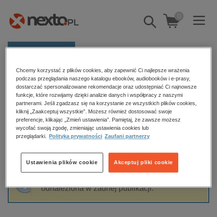
0
Pokaż/schowaj
wyszukiwarkę
E-prasa
Chcemy korzystać z plików cookies, aby zapewnić Ci najlepsze wrażenia
Kategorie
Strona główna
Leszek Korczak
podczas przeglądania naszego katalogu ebooków, audiobooków i e-prasy,
dostarczać spersonalizowane rekomendacje oraz udostępniać Ci najnowsze
Zobacz wszystkie E-prasa
funkcje, które rozwijamy dzięki analizie danych i współpracy z naszymi
partnerami. Jeśli zgadzasz się na korzystanie ze wszystkich plików cookies,
Leszek Korczak
kliknij „Zaakceptuj wszystkie”. Możesz również dostosować swoje
budownictwo, aranżacja wnętrz
preferencje, klikając „Zmień ustawienia”. Pamiętaj, że zawsze możesz
wycofać swoją zgodę, zmieniając ustawienia cookies lub
biznesowe, branżowe, gospodarka
przeglądarki.
Polityka prywatności
Zaufani partnerzy
darmowe wydania
Sortowanie
Filtrowanie
dzienniki
Ustawienia plików cookie
Akceptuj pliki cookie
edukacja
Fraza "
Leszek Korczak
" nie została
hobby, sport, rozrywka
odnaleziona w żadnej publikacji.
komputery, internet, technologie, informatyka