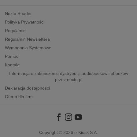
kobiece, lifestyle, kultura
Nexto Reader
polityka, społeczno-informacyjne
Polityka Prywatności
psychologiczne
Regulamin
inne
Regulamin Newslettera
popularno-naukowe
Wymagania Systemowe
historia
Pomoc
zdrowie
Kontakt
religie
Informacja o zakończeniu dystrybucji audiobooków i ebooków
przez nexto.pl
Deklaracja dostępności
Oferta dla firm
Copyright © 2026
e-Kiosk S.A.