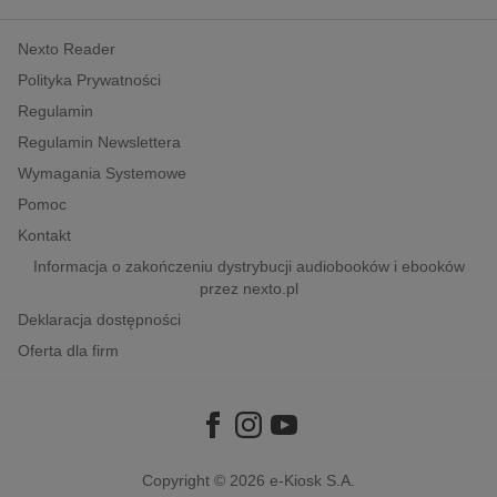
kobiece, lifestyle, kultura
Nexto Reader
polityka, społeczno-informacyjne
Polityka Prywatności
psychologiczne
Regulamin
inne
Regulamin Newslettera
popularno-naukowe
Wymagania Systemowe
historia
Pomoc
zdrowie
Kontakt
religie
Informacja o zakończeniu dystrybucji audiobooków i ebooków
przez nexto.pl
Deklaracja dostępności
Oferta dla firm
Copyright © 2026
e-Kiosk S.A.