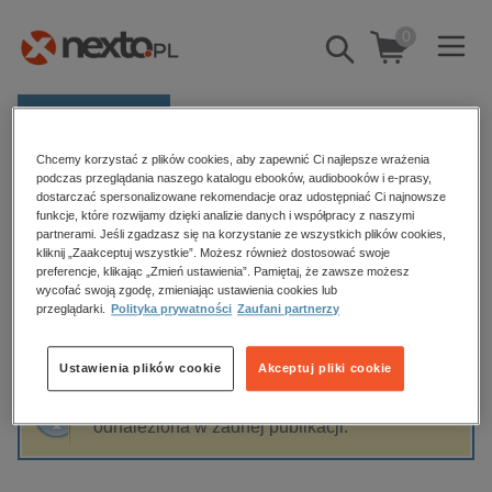
0
Pokaż/schowaj
wyszukiwarkę
E-prasa
Chcemy korzystać z plików cookies, aby zapewnić Ci najlepsze wrażenia
Kategorie
Strona główna
Małgorzata Stwoł
podczas przeglądania naszego katalogu ebooków, audiobooków i e-prasy,
dostarczać spersonalizowane rekomendacje oraz udostępniać Ci najnowsze
Zobacz wszystkie E-prasa
funkcje, które rozwijamy dzięki analizie danych i współpracy z naszymi
partnerami. Jeśli zgadzasz się na korzystanie ze wszystkich plików cookies,
Małgorzata Stwoł
kliknij „Zaakceptuj wszystkie”. Możesz również dostosować swoje
budownictwo, aranżacja wnętrz
preferencje, klikając „Zmień ustawienia”. Pamiętaj, że zawsze możesz
wycofać swoją zgodę, zmieniając ustawienia cookies lub
biznesowe, branżowe, gospodarka
przeglądarki.
Polityka prywatności
Zaufani partnerzy
darmowe wydania
Sortowanie
Filtrowanie
dzienniki
Ustawienia plików cookie
Akceptuj pliki cookie
edukacja
Fraza "
Małgorzata Stwoł
" nie została
hobby, sport, rozrywka
odnaleziona w żadnej publikacji.
komputery, internet, technologie, informatyka