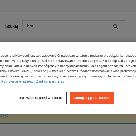
Szukaj
Szukaj
E-prasa
stać z plików cookies, aby zapewnić Ci najlepsze wrażenia podczas przeglądania naszego
iobooków i e-prasy, dostarczać spersonalizowane rekomendacje oraz udostępniać Ci najno
ona główna
Marek Bednarski
amy dzięki analizie danych i współpracy z naszymi partnerami. Jeśli zgadzasz się na korzyst
lików cookies, kliknij „Zaakceptuj wszystkie”. Możesz również dostosować swoje preferencje
Zobacz wszystkie E-prasa
polityka, społeczno-informacyjne
ienia”. Pamiętaj, że zawsze możesz wycofać swoją zgodę, zmieniając ustawienia cookies lu
arek Bednarski
Polityka prywatności
Zaufani partnerzy
psychologiczne
inne
popularno-naukowe
Ustawienia plików cookie
Akceptuj pliki cookie
historia
Fraza "
Marek Bednarski
" nie została odnaleziona w żadnej publikacji.
zdrowie
religie