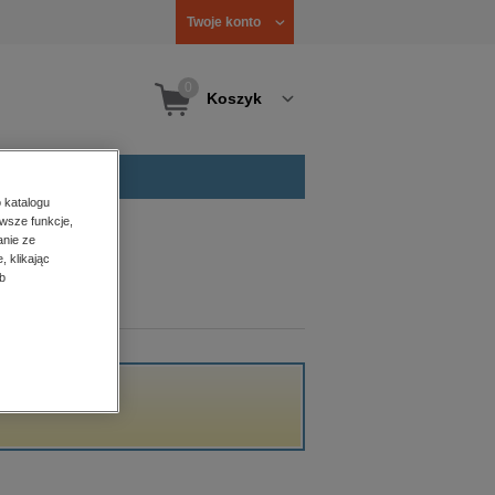
Twoje konto
0
Koszyk
 katalogu
wsze funkcje,
anie ze
, klikając
b