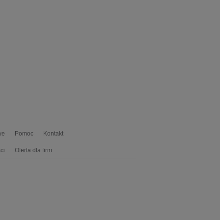
we
Pomoc
Kontakt
ci
Oferta dla firm