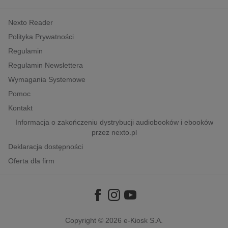
kobiece, lifestyle, kultura
Nexto Reader
polityka, społeczno-informacyjne
Polityka Prywatności
psychologiczne
Regulamin
inne
Regulamin Newslettera
popularno-naukowe
Wymagania Systemowe
historia
Pomoc
zdrowie
Kontakt
religie
Informacja o zakończeniu dystrybucji audiobooków i ebooków
przez nexto.pl
Deklaracja dostępności
Oferta dla firm
Copyright © 2026
e-Kiosk S.A.