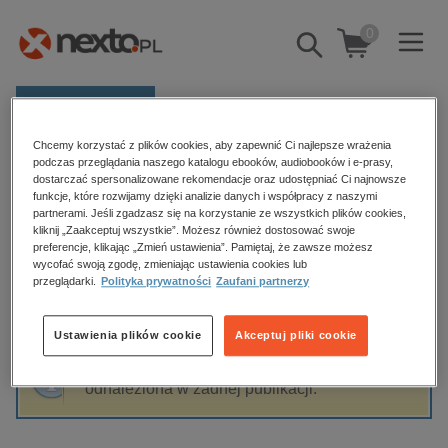
0
Pokaż/schowaj
wyszukiwarkę
E-prasa
Chcemy korzystać z plików cookies, aby zapewnić Ci najlepsze wrażenia
Kategorie
Strona główna
Maria Jędrzejewska
podczas przeglądania naszego katalogu ebooków, audiobooków i e-prasy,
dostarczać spersonalizowane rekomendacje oraz udostępniać Ci najnowsze
Zobacz wszystkie E-prasa
funkcje, które rozwijamy dzięki analizie danych i współpracy z naszymi
partnerami. Jeśli zgadzasz się na korzystanie ze wszystkich plików cookies,
Maria Jędrzejewska
kliknij „Zaakceptuj wszystkie”. Możesz również dostosować swoje
budownictwo, aranżacja wnętrz
preferencje, klikając „Zmień ustawienia”. Pamiętaj, że zawsze możesz
wycofać swoją zgodę, zmieniając ustawienia cookies lub
biznesowe, branżowe, gospodarka
przeglądarki.
Polityka prywatności
Zaufani partnerzy
darmowe wydania
Sortowanie
Filtrowanie
dzienniki
Ustawienia plików cookie
Akceptuj pliki cookie
edukacja
Fraza "
Maria Jędrzejewska
" nie została
hobby, sport, rozrywka
odnaleziona w żadnej publikacji.
komputery, internet, technologie, informatyka