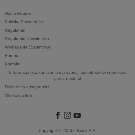
kobiece, lifestyle, kultura
Nexto Reader
polityka, społeczno-informacyjne
Polityka Prywatności
psychologiczne
Regulamin
inne
Regulamin Newslettera
popularno-naukowe
Wymagania Systemowe
historia
Pomoc
zdrowie
Kontakt
religie
Informacja o zakończeniu dystrybucji audiobooków i ebooków
przez nexto.pl
Deklaracja dostępności
Oferta dla firm
Copyright © 2026
e-Kiosk S.A.