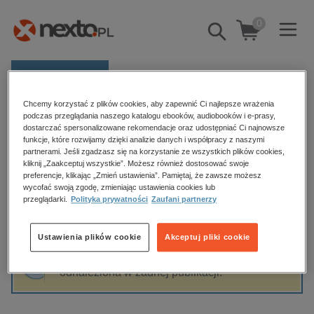
0
Pokaż/schowaj
wyszukiwarkę
E-prasa
Chcemy korzystać z plików cookies, aby zapewnić Ci najlepsze wrażenia
Kategorie
Strona główna
Melchior Wankowicz
podczas przeglądania naszego katalogu ebooków, audiobooków i e-prasy,
dostarczać spersonalizowane rekomendacje oraz udostępniać Ci najnowsze
Zobacz wszystkie E-prasa
funkcje, które rozwijamy dzięki analizie danych i współpracy z naszymi
partnerami. Jeśli zgadzasz się na korzystanie ze wszystkich plików cookies,
Melchior Wankowicz
kliknij „Zaakceptuj wszystkie”. Możesz również dostosować swoje
budownictwo, aranżacja wnętrz
preferencje, klikając „Zmień ustawienia”. Pamiętaj, że zawsze możesz
biznesowe, branżowe, gospodarka
wycofać swoją zgodę, zmieniając ustawienia cookies lub
przeglądarki.
Polityka prywatności
Zaufani partnerzy
darmowe wydania
Sortowanie
Filtrowanie
dzienniki
Ustawienia plików cookie
Akceptuj pliki cookie
edukacja
Fraza "
Melchior Wankowicz
" nie została
hobby, sport, rozrywka
odnaleziona w żadnej publikacji.
komputery, internet, technologie, informatyka