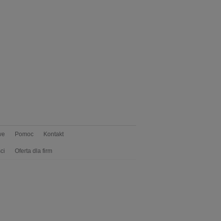
we
Pomoc
Kontakt
ci
Oferta dla firm