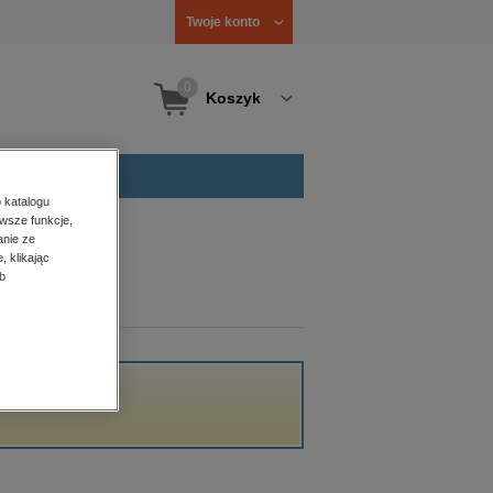
Twoje konto
0
Koszyk
 katalogu
wsze funkcje,
anie ze
, klikając
b