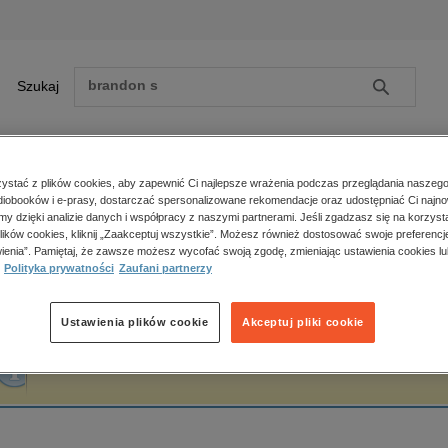
Szukaj
Szukaj
E-prasa
stać z plików cookies, aby zapewnić Ci najlepsze wrażenia podczas przeglądania naszego
iobooków i e-prasy, dostarczać spersonalizowane rekomendacje oraz udostępniać Ci najno
ona główna
Michał Panek
amy dzięki analizie danych i współpracy z naszymi partnerami. Jeśli zgadzasz się na korzyst
lików cookies, kliknij „Zaakceptuj wszystkie”. Możesz również dostosować swoje preferencje
Zobacz wszystkie E-prasa
polityka, społeczno-informacyjne
ienia”. Pamiętaj, że zawsze możesz wycofać swoją zgodę, zmieniając ustawienia cookies lu
ichał Panek
Polityka prywatności
Zaufani partnerzy
psychologiczne
inne
popularno-naukowe
Ustawienia plików cookie
Akceptuj pliki cookie
historia
Fraza "
Michał Panek
" nie została odnaleziona w żadnej publikacji.
zdrowie
religie