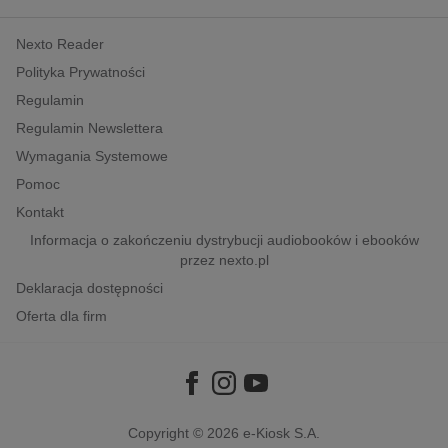
kobiece, lifestyle, kultura
Nexto Reader
polityka, społeczno-informacyjne
Polityka Prywatności
psychologiczne
Regulamin
inne
Regulamin Newslettera
popularno-naukowe
Wymagania Systemowe
historia
Pomoc
zdrowie
Kontakt
religie
Informacja o zakończeniu dystrybucji audiobooków i ebooków
przez nexto.pl
Deklaracja dostępności
Oferta dla firm
Copyright © 2026
e-Kiosk S.A.