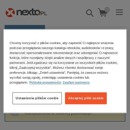
0
Pokaż/schowaj
wyszukiwarkę
E-prasa
Chcemy korzystać z plików cookies, aby zapewnić Ci najlepsze wrażenia
Kategorie
Strona główna
Urszula Uchmańska
podczas przeglądania naszego katalogu ebooków, audiobooków i e-prasy,
dostarczać spersonalizowane rekomendacje oraz udostępniać Ci najnowsze
Zobacz wszystkie E-prasa
funkcje, które rozwijamy dzięki analizie danych i współpracy z naszymi
partnerami. Jeśli zgadzasz się na korzystanie ze wszystkich plików cookies,
Urszula Uchmańska
kliknij „Zaakceptuj wszystkie”. Możesz również dostosować swoje
budownictwo, aranżacja wnętrz
preferencje, klikając „Zmień ustawienia”. Pamiętaj, że zawsze możesz
biznesowe, branżowe, gospodarka
wycofać swoją zgodę, zmieniając ustawienia cookies lub
przeglądarki.
Polityka prywatności
Zaufani partnerzy
darmowe wydania
Sortowanie
Filtrowanie
dzienniki
Ustawienia plików cookie
Akceptuj pliki cookie
edukacja
Fraza "
Urszula Uchmańska
" nie została
hobby, sport, rozrywka
odnaleziona w żadnej publikacji.
komputery, internet, technologie, informatyka