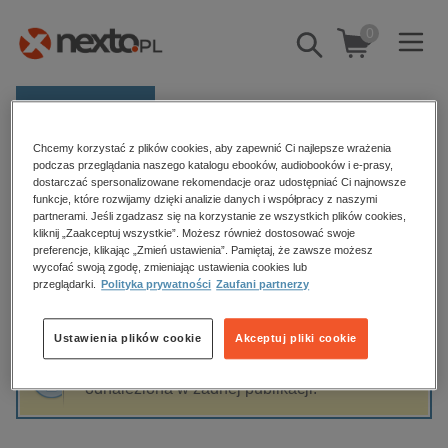
0
Pokaż/schowaj
wyszukiwarkę
E-prasa
Chcemy korzystać z plików cookies, aby zapewnić Ci najlepsze wrażenia
Kategorie
Strona główna
Natalia Wiktor
podczas przeglądania naszego katalogu ebooków, audiobooków i e-prasy,
dostarczać spersonalizowane rekomendacje oraz udostępniać Ci najnowsze
Zobacz wszystkie E-prasa
funkcje, które rozwijamy dzięki analizie danych i współpracy z naszymi
partnerami. Jeśli zgadzasz się na korzystanie ze wszystkich plików cookies,
Natalia Wiktor
kliknij „Zaakceptuj wszystkie”. Możesz również dostosować swoje
budownictwo, aranżacja wnętrz
preferencje, klikając „Zmień ustawienia”. Pamiętaj, że zawsze możesz
biznesowe, branżowe, gospodarka
wycofać swoją zgodę, zmieniając ustawienia cookies lub
przeglądarki.
Polityka prywatności
Zaufani partnerzy
darmowe wydania
Sortowanie
Filtrowanie
dzienniki
Ustawienia plików cookie
Akceptuj pliki cookie
edukacja
Fraza "
Natalia Wiktor
" nie została
hobby, sport, rozrywka
odnaleziona w żadnej publikacji.
komputery, internet, technologie, informatyka