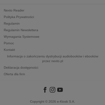
kobiece, lifestyle, kultura
Nexto Reader
polityka, społeczno-informacyjne
Polityka Prywatności
psychologiczne
Regulamin
inne
Regulamin Newslettera
popularno-naukowe
Wymagania Systemowe
historia
Pomoc
zdrowie
Kontakt
religie
Informacja o zakończeniu dystrybucji audiobooków i ebooków
przez nexto.pl
Deklaracja dostępności
Oferta dla firm
Copyright © 2026
e-Kiosk S.A.