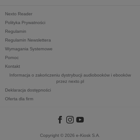
kobiece, lifestyle, kultura
Nexto Reader
polityka, społeczno-informacyjne
Polityka Prywatności
psychologiczne
Regulamin
inne
Regulamin Newslettera
popularno-naukowe
Wymagania Systemowe
historia
Pomoc
zdrowie
Kontakt
religie
Informacja o zakończeniu dystrybucji audiobooków i ebooków
przez nexto.pl
Deklaracja dostępności
Oferta dla firm
Copyright © 2026
e-Kiosk S.A.