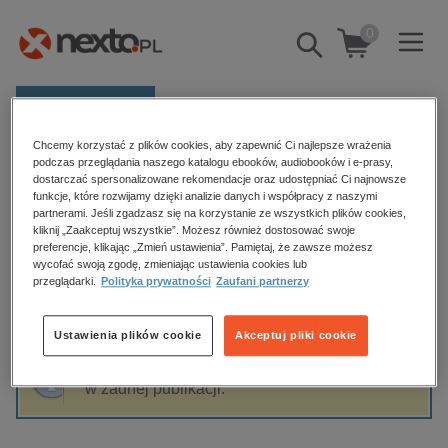
0
Pokaż/schowaj
wyszukiwarkę
E-prasa
Chcemy korzystać z plików cookies, aby zapewnić Ci najlepsze wrażenia
Kategorie
Strona główna
Nina Dubiel
podczas przeglądania naszego katalogu ebooków, audiobooków i e-prasy,
dostarczać spersonalizowane rekomendacje oraz udostępniać Ci najnowsze
Zobacz wszystkie E-prasa
funkcje, które rozwijamy dzięki analizie danych i współpracy z naszymi
partnerami. Jeśli zgadzasz się na korzystanie ze wszystkich plików cookies,
Nina Dubiel
kliknij „Zaakceptuj wszystkie”. Możesz również dostosować swoje
budownictwo, aranżacja wnętrz
preferencje, klikając „Zmień ustawienia”. Pamiętaj, że zawsze możesz
wycofać swoją zgodę, zmieniając ustawienia cookies lub
biznesowe, branżowe, gospodarka
przeglądarki.
Polityka prywatności
Zaufani partnerzy
darmowe wydania
Sortowanie
Filtrowanie
dzienniki
Ustawienia plików cookie
Akceptuj pliki cookie
edukacja
Fraza "
Nina Dubiel
" nie została odnaleziona
hobby, sport, rozrywka
w żadnej publikacji.
komputery, internet, technologie, informatyka