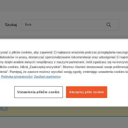
Szukaj
Szukaj
E-prasa
stać z plików cookies, aby zapewnić Ci najlepsze wrażenia podczas przeglądania naszego
iobooków i e-prasy, dostarczać spersonalizowane rekomendacje oraz udostępniać Ci najno
ona główna
Pema Chödrön
amy dzięki analizie danych i współpracy z naszymi partnerami. Jeśli zgadzasz się na korzyst
lików cookies, kliknij „Zaakceptuj wszystkie”. Możesz również dostosować swoje preferencje
Zobacz wszystkie E-prasa
polityka, społeczno-informacyjne
ienia”. Pamiętaj, że zawsze możesz wycofać swoją zgodę, zmieniając ustawienia cookies lu
ema Chödrön
Polityka prywatności
Zaufani partnerzy
psychologiczne
inne
popularno-naukowe
Ustawienia plików cookie
Akceptuj pliki cookie
historia
Fraza "
Pema Chödrön
" nie została odnaleziona w żadnej publikacji.
zdrowie
religie