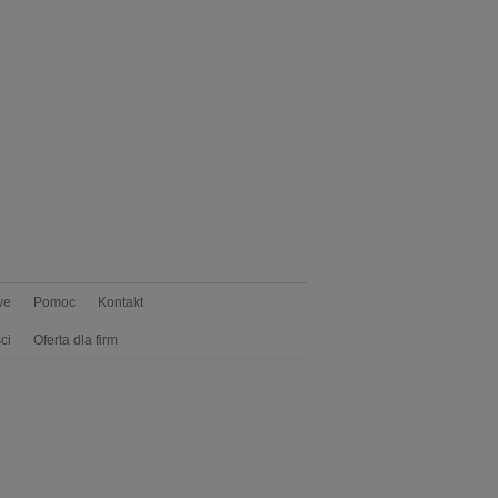
we
Pomoc
Kontakt
ci
Oferta dla firm