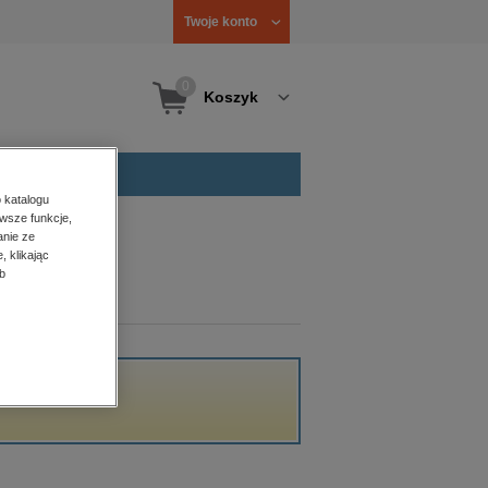
Twoje konto
0
Koszyk
 katalogu
wsze funkcje,
anie ze
, klikając
b