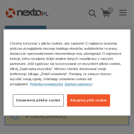
0
Pokaż/schowaj
wyszukiwarkę
E-prasa
Chcemy korzystać z plików cookies, aby zapewnić Ci najlepsze wrażenia
Kategorie
Strona główna
Piotr Czarny
podczas przeglądania naszego katalogu ebooków, audiobooków i e-prasy,
dostarczać spersonalizowane rekomendacje oraz udostępniać Ci najnowsze
Zobacz wszystkie E-prasa
funkcje, które rozwijamy dzięki analizie danych i współpracy z naszymi
partnerami. Jeśli zgadzasz się na korzystanie ze wszystkich plików cookies,
Piotr Czarny
kliknij „Zaakceptuj wszystkie”. Możesz również dostosować swoje
budownictwo, aranżacja wnętrz
preferencje, klikając „Zmień ustawienia”. Pamiętaj, że zawsze możesz
wycofać swoją zgodę, zmieniając ustawienia cookies lub
biznesowe, branżowe, gospodarka
przeglądarki.
Polityka prywatności
Zaufani partnerzy
darmowe wydania
Sortowanie
Filtrowanie
dzienniki
Ustawienia plików cookie
Akceptuj pliki cookie
edukacja
Fraza "
Piotr Czarny
" nie została odnaleziona
hobby, sport, rozrywka
w żadnej publikacji.
komputery, internet, technologie, informatyka