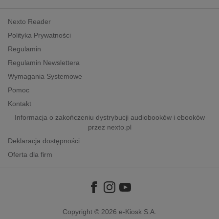
kobiece, lifestyle, kultura
Nexto Reader
polityka, społeczno-informacyjne
Polityka Prywatności
psychologiczne
Regulamin
inne
Regulamin Newslettera
popularno-naukowe
Wymagania Systemowe
historia
Pomoc
zdrowie
Kontakt
religie
Informacja o zakończeniu dystrybucji audiobooków i ebooków
przez nexto.pl
Deklaracja dostępności
Oferta dla firm
Copyright © 2026
e-Kiosk S.A.