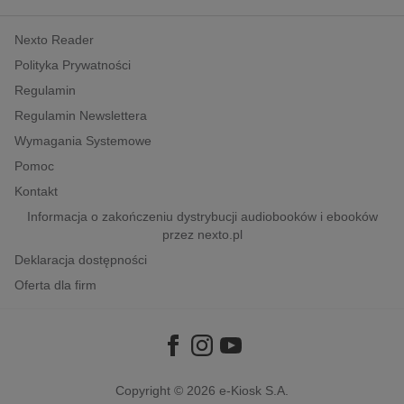
kobiece, lifestyle, kultura
Nexto Reader
polityka, społeczno-informacyjne
Polityka Prywatności
psychologiczne
Regulamin
inne
Regulamin Newslettera
popularno-naukowe
Wymagania Systemowe
historia
Pomoc
zdrowie
Kontakt
religie
Informacja o zakończeniu dystrybucji audiobooków i ebooków
przez nexto.pl
Deklaracja dostępności
Oferta dla firm
Copyright © 2026
e-Kiosk S.A.