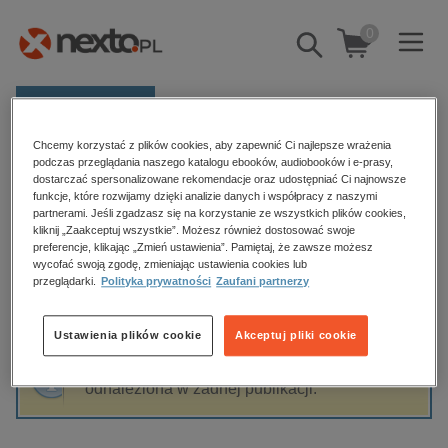
0
Pokaż/schowaj
wyszukiwarkę
E-prasa
Chcemy korzystać z plików cookies, aby zapewnić Ci najlepsze wrażenia
Kategorie
Strona główna
Piotr Czerwiński
podczas przeglądania naszego katalogu ebooków, audiobooków i e-prasy,
dostarczać spersonalizowane rekomendacje oraz udostępniać Ci najnowsze
Zobacz wszystkie E-prasa
funkcje, które rozwijamy dzięki analizie danych i współpracy z naszymi
partnerami. Jeśli zgadzasz się na korzystanie ze wszystkich plików cookies,
Piotr Czerwiński
kliknij „Zaakceptuj wszystkie”. Możesz również dostosować swoje
budownictwo, aranżacja wnętrz
preferencje, klikając „Zmień ustawienia”. Pamiętaj, że zawsze możesz
wycofać swoją zgodę, zmieniając ustawienia cookies lub
biznesowe, branżowe, gospodarka
przeglądarki.
Polityka prywatności
Zaufani partnerzy
darmowe wydania
Sortowanie
Filtrowanie
dzienniki
Ustawienia plików cookie
Akceptuj pliki cookie
edukacja
Fraza "
Piotr Czerwiński
" nie została
hobby, sport, rozrywka
odnaleziona w żadnej publikacji.
komputery, internet, technologie, informatyka