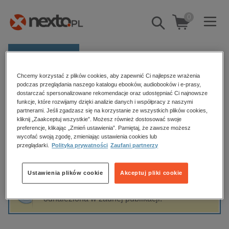
0
Pokaż/schowaj
wyszukiwarkę
E-prasa
Chcemy korzystać z plików cookies, aby zapewnić Ci najlepsze wrażenia
Kategorie
Strona główna
Piotr Modzelewski
podczas przeglądania naszego katalogu ebooków, audiobooków i e-prasy,
dostarczać spersonalizowane rekomendacje oraz udostępniać Ci najnowsze
Zobacz wszystkie E-prasa
funkcje, które rozwijamy dzięki analizie danych i współpracy z naszymi
partnerami. Jeśli zgadzasz się na korzystanie ze wszystkich plików cookies,
Piotr Modzelewski
kliknij „Zaakceptuj wszystkie”. Możesz również dostosować swoje
budownictwo, aranżacja wnętrz
preferencje, klikając „Zmień ustawienia”. Pamiętaj, że zawsze możesz
biznesowe, branżowe, gospodarka
wycofać swoją zgodę, zmieniając ustawienia cookies lub
przeglądarki.
Polityka prywatności
Zaufani partnerzy
darmowe wydania
Sortowanie
Filtrowanie
dzienniki
Ustawienia plików cookie
Akceptuj pliki cookie
edukacja
Fraza "
Piotr Modzelewski
" nie została
hobby, sport, rozrywka
odnaleziona w żadnej publikacji.
komputery, internet, technologie, informatyka