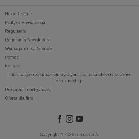
kobiece, lifestyle, kultura
Nexto Reader
polityka, społeczno-informacyjne
Polityka Prywatności
psychologiczne
Regulamin
inne
Regulamin Newslettera
popularno-naukowe
Wymagania Systemowe
historia
Pomoc
zdrowie
Kontakt
religie
Informacja o zakończeniu dystrybucji audiobooków i ebooków
przez nexto.pl
Deklaracja dostępności
Oferta dla firm
Copyright © 2026
e-Kiosk S.A.