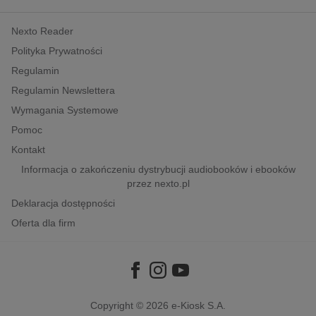
kobiece, lifestyle, kultura
Nexto Reader
polityka, społeczno-informacyjne
Polityka Prywatności
psychologiczne
Regulamin
inne
Regulamin Newslettera
popularno-naukowe
Wymagania Systemowe
historia
Pomoc
zdrowie
Kontakt
religie
Informacja o zakończeniu dystrybucji audiobooków i ebooków
przez nexto.pl
Deklaracja dostępności
Oferta dla firm
Copyright © 2026
e-Kiosk S.A.