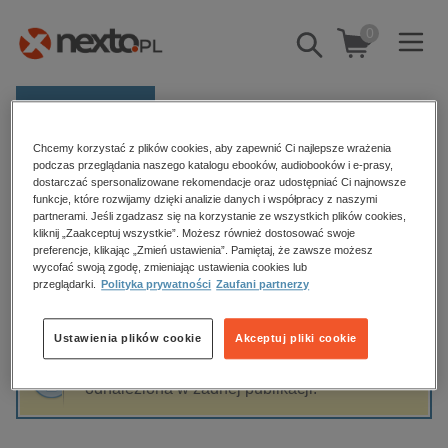
0
Pokaż/schowaj
wyszukiwarkę
E-prasa
Chcemy korzystać z plików cookies, aby zapewnić Ci najlepsze wrażenia
Kategorie
Strona główna
Piotr Wilczyński
podczas przeglądania naszego katalogu ebooków, audiobooków i e-prasy,
dostarczać spersonalizowane rekomendacje oraz udostępniać Ci najnowsze
Zobacz wszystkie E-prasa
funkcje, które rozwijamy dzięki analizie danych i współpracy z naszymi
partnerami. Jeśli zgadzasz się na korzystanie ze wszystkich plików cookies,
Piotr Wilczyński
kliknij „Zaakceptuj wszystkie”. Możesz również dostosować swoje
budownictwo, aranżacja wnętrz
preferencje, klikając „Zmień ustawienia”. Pamiętaj, że zawsze możesz
biznesowe, branżowe, gospodarka
wycofać swoją zgodę, zmieniając ustawienia cookies lub
przeglądarki.
Polityka prywatności
Zaufani partnerzy
darmowe wydania
Sortowanie
Filtrowanie
dzienniki
Ustawienia plików cookie
Akceptuj pliki cookie
edukacja
Fraza "
Piotr Wilczyński
" nie została
hobby, sport, rozrywka
odnaleziona w żadnej publikacji.
komputery, internet, technologie, informatyka