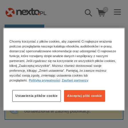
0
Pokaż/schowaj
wyszukiwarkę
E-prasa
Chcemy korzystać z plików cookies, aby zapewnić Ci najlepsze wrażenia
Kategorie
Strona główna
Radosław Bulejak
podczas przeglądania naszego katalogu ebooków, audiobooków i e-prasy,
dostarczać spersonalizowane rekomendacje oraz udostępniać Ci najnowsze
Zobacz wszystkie E-prasa
funkcje, które rozwijamy dzięki analizie danych i współpracy z naszymi
partnerami. Jeśli zgadzasz się na korzystanie ze wszystkich plików cookies,
Radosław Bulejak
kliknij „Zaakceptuj wszystkie”. Możesz również dostosować swoje
budownictwo, aranżacja wnętrz
preferencje, klikając „Zmień ustawienia”. Pamiętaj, że zawsze możesz
wycofać swoją zgodę, zmieniając ustawienia cookies lub
biznesowe, branżowe, gospodarka
przeglądarki.
Polityka prywatności
Zaufani partnerzy
darmowe wydania
Sortowanie
Filtrowanie
dzienniki
Ustawienia plików cookie
Akceptuj pliki cookie
edukacja
Fraza "
Radosław Bulejak
" nie została
hobby, sport, rozrywka
odnaleziona w żadnej publikacji.
komputery, internet, technologie, informatyka