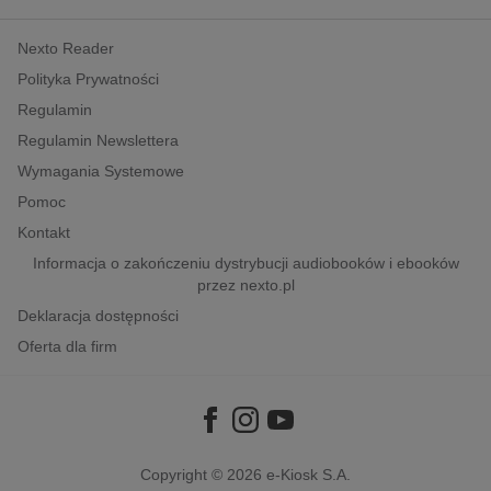
kobiece, lifestyle, kultura
Nexto Reader
polityka, społeczno-informacyjne
Polityka Prywatności
psychologiczne
Regulamin
inne
Regulamin Newslettera
popularno-naukowe
Wymagania Systemowe
historia
Pomoc
zdrowie
Kontakt
religie
Informacja o zakończeniu dystrybucji audiobooków i ebooków
przez nexto.pl
Deklaracja dostępności
Oferta dla firm
Copyright © 2026
e-Kiosk S.A.