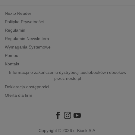
kobiece, lifestyle, kultura
Nexto Reader
polityka, społeczno-informacyjne
Polityka Prywatności
psychologiczne
Regulamin
inne
Regulamin Newslettera
popularno-naukowe
Wymagania Systemowe
historia
Pomoc
zdrowie
Kontakt
religie
Informacja o zakończeniu dystrybucji audiobooków i ebooków
przez nexto.pl
Deklaracja dostępności
Oferta dla firm
Copyright © 2026
e-Kiosk S.A.