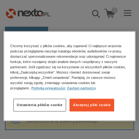
0
Pokaż/schowaj
wyszukiwarkę
E-prasa
Chcemy korzystać z plików cookies, aby zapewnić Ci najlepsze wrażenia
Kategorie
Strona główna
Radosław Dziedzic
podczas przeglądania naszego katalogu ebooków, audiobooków i e-prasy,
dostarczać spersonalizowane rekomendacje oraz udostępniać Ci najnowsze
Zobacz wszystkie E-prasa
funkcje, które rozwijamy dzięki analizie danych i współpracy z naszymi
partnerami. Jeśli zgadzasz się na korzystanie ze wszystkich plików cookies,
Radosław Dziedzic
kliknij „Zaakceptuj wszystkie”. Możesz również dostosować swoje
budownictwo, aranżacja wnętrz
preferencje, klikając „Zmień ustawienia”. Pamiętaj, że zawsze możesz
biznesowe, branżowe, gospodarka
wycofać swoją zgodę, zmieniając ustawienia cookies lub
przeglądarki.
Polityka prywatności
Zaufani partnerzy
darmowe wydania
Sortowanie
Filtrowanie
dzienniki
Ustawienia plików cookie
Akceptuj pliki cookie
edukacja
Fraza "
Radosław Dziedzic
" nie została
hobby, sport, rozrywka
odnaleziona w żadnej publikacji.
komputery, internet, technologie, informatyka