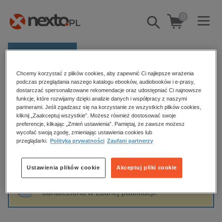
0
Pokaż/schowaj
wyszukiwarkę
E-prasa
Chcemy korzystać z plików cookies, aby zapewnić Ci najlepsze wrażenia
Kategorie
Strona główna
Renata Góralska
podczas przeglądania naszego katalogu ebooków, audiobooków i e-prasy,
dostarczać spersonalizowane rekomendacje oraz udostępniać Ci najnowsze
Zobacz wszystkie E-prasa
funkcje, które rozwijamy dzięki analizie danych i współpracy z naszymi
partnerami. Jeśli zgadzasz się na korzystanie ze wszystkich plików cookies,
Renata Góralska
kliknij „Zaakceptuj wszystkie”. Możesz również dostosować swoje
budownictwo, aranżacja wnętrz
preferencje, klikając „Zmień ustawienia”. Pamiętaj, że zawsze możesz
biznesowe, branżowe, gospodarka
wycofać swoją zgodę, zmieniając ustawienia cookies lub
przeglądarki.
Polityka prywatności
Zaufani partnerzy
darmowe wydania
Sortowanie
Filtrowanie
dzienniki
Ustawienia plików cookie
Akceptuj pliki cookie
edukacja
Fraza "
Renata Góralska
" nie została
hobby, sport, rozrywka
odnaleziona w żadnej publikacji.
komputery, internet, technologie, informatyka