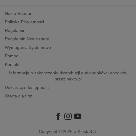
kobiece, lifestyle, kultura
Nexto Reader
polityka, społeczno-informacyjne
Polityka Prywatności
psychologiczne
Regulamin
inne
Regulamin Newslettera
popularno-naukowe
Wymagania Systemowe
historia
Pomoc
zdrowie
Kontakt
religie
Informacja o zakończeniu dystrybucji audiobooków i ebooków
przez nexto.pl
Deklaracja dostępności
Oferta dla firm
Copyright © 2026
e-Kiosk S.A.