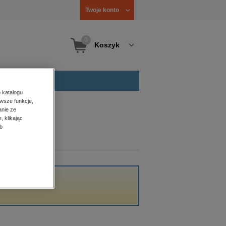
Twoje konto
0
Koszyk
 katalogu
wsze funkcje,
anie ze
, klikając
b