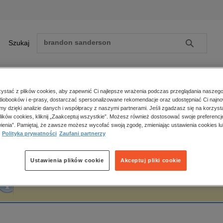
Szukaj
Szukaj
E-prasa
stać z plików cookies, aby zapewnić Ci najlepsze wrażenia podczas przeglądania naszego
iobooków i e-prasy, dostarczać spersonalizowane rekomendacje oraz udostępniać Ci najno
ona główna
Rob Kayman
amy dzięki analizie danych i współpracy z naszymi partnerami. Jeśli zgadzasz się na korzyst
lików cookies, kliknij „Zaakceptuj wszystkie”. Możesz również dostosować swoje preferencje
Zobacz wszystkie E-prasa
polityka, społeczno-informacyjne
ienia”. Pamiętaj, że zawsze możesz wycofać swoją zgodę, zmieniając ustawienia cookies lu
ob Kayman
Polityka prywatności
Zaufani partnerzy
psychologiczne
inne
popularno-naukowe
Ustawienia plików cookie
Akceptuj pliki cookie
historia
Fraza "
Rob Kayman
" nie została odnaleziona w żadnej publikacji.
zdrowie
religie