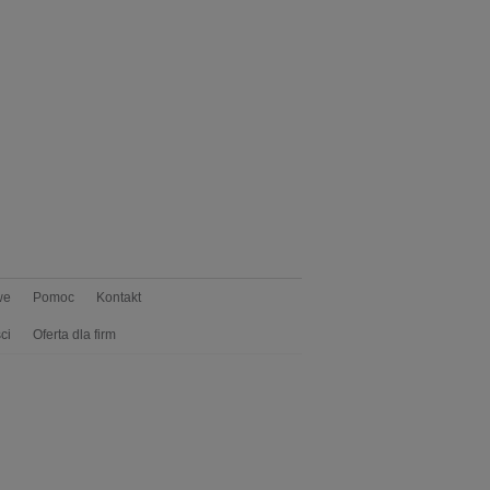
we
Pomoc
Kontakt
ci
Oferta dla firm