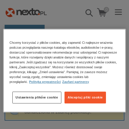
0
Pokaż/schowaj
wyszukiwarkę
E-prasa
Chcemy korzystać z plików cookies, aby zapewnić Ci najlepsze wrażenia
Kategorie
Strona główna
Roman Budzinowski
podczas przeglądania naszego katalogu ebooków, audiobooków i e-prasy,
dostarczać spersonalizowane rekomendacje oraz udostępniać Ci najnowsze
Zobacz wszystkie E-prasa
funkcje, które rozwijamy dzięki analizie danych i współpracy z naszymi
partnerami. Jeśli zgadzasz się na korzystanie ze wszystkich plików cookies,
Roman Budzinowski
kliknij „Zaakceptuj wszystkie”. Możesz również dostosować swoje
budownictwo, aranżacja wnętrz
preferencje, klikając „Zmień ustawienia”. Pamiętaj, że zawsze możesz
biznesowe, branżowe, gospodarka
wycofać swoją zgodę, zmieniając ustawienia cookies lub
przeglądarki.
Polityka prywatności
Zaufani partnerzy
darmowe wydania
Sortowanie
Filtrowanie
dzienniki
Ustawienia plików cookie
Akceptuj pliki cookie
edukacja
Fraza "
Roman Budzinowski
" nie została
hobby, sport, rozrywka
odnaleziona w żadnej publikacji.
komputery, internet, technologie, informatyka