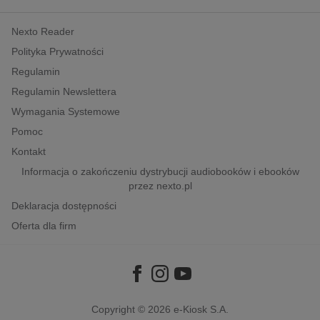
kobiece, lifestyle, kultura
Nexto Reader
polityka, społeczno-informacyjne
Polityka Prywatności
psychologiczne
Regulamin
inne
Regulamin Newslettera
popularno-naukowe
Wymagania Systemowe
historia
Pomoc
zdrowie
Kontakt
religie
Informacja o zakończeniu dystrybucji audiobooków i ebooków
przez nexto.pl
Deklaracja dostępności
Oferta dla firm
Copyright © 2026
e-Kiosk S.A.