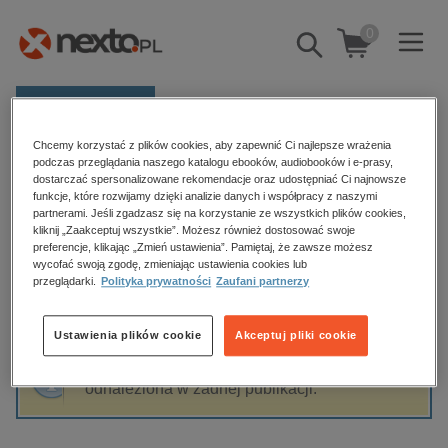
0
Pokaż/schowaj
wyszukiwarkę
E-prasa
Chcemy korzystać z plików cookies, aby zapewnić Ci najlepsze wrażenia
Kategorie
Strona główna
Sawako Ariyoshi
podczas przeglądania naszego katalogu ebooków, audiobooków i e-prasy,
dostarczać spersonalizowane rekomendacje oraz udostępniać Ci najnowsze
Zobacz wszystkie E-prasa
funkcje, które rozwijamy dzięki analizie danych i współpracy z naszymi
partnerami. Jeśli zgadzasz się na korzystanie ze wszystkich plików cookies,
Sawako Ariyoshi
kliknij „Zaakceptuj wszystkie”. Możesz również dostosować swoje
budownictwo, aranżacja wnętrz
preferencje, klikając „Zmień ustawienia”. Pamiętaj, że zawsze możesz
wycofać swoją zgodę, zmieniając ustawienia cookies lub
biznesowe, branżowe, gospodarka
przeglądarki.
Polityka prywatności
Zaufani partnerzy
darmowe wydania
Sortowanie
Filtrowanie
dzienniki
Ustawienia plików cookie
Akceptuj pliki cookie
edukacja
Fraza "
Sawako Ariyoshi
" nie została
hobby, sport, rozrywka
odnaleziona w żadnej publikacji.
komputery, internet, technologie, informatyka