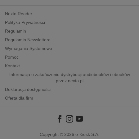
kobiece, lifestyle, kultura
Nexto Reader
polityka, społeczno-informacyjne
Polityka Prywatności
psychologiczne
Regulamin
inne
Regulamin Newslettera
popularno-naukowe
Wymagania Systemowe
historia
Pomoc
zdrowie
Kontakt
religie
Informacja o zakończeniu dystrybucji audiobooków i ebooków
przez nexto.pl
Deklaracja dostępności
Oferta dla firm
Copyright © 2026
e-Kiosk S.A.