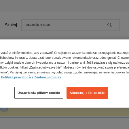
Szukaj
Szukaj
E-prasa
stać z plików cookies, aby zapewnić Ci najlepsze wrażenia podczas przeglądania naszego
iobooków i e-prasy, dostarczać spersonalizowane rekomendacje oraz udostępniać Ci najno
ona główna
Stefan Kwiatkowski
amy dzięki analizie danych i współpracy z naszymi partnerami. Jeśli zgadzasz się na korzyst
lików cookies, kliknij „Zaakceptuj wszystkie”. Możesz również dostosować swoje preferencje
Zobacz wszystkie E-prasa
polityka, społeczno-informacyjne
ienia”. Pamiętaj, że zawsze możesz wycofać swoją zgodę, zmieniając ustawienia cookies lu
tefan Kwiatkowski
Polityka prywatności
Zaufani partnerzy
psychologiczne
inne
popularno-naukowe
Ustawienia plików cookie
Akceptuj pliki cookie
historia
Fraza "
Stefan Kwiatkowski
" nie została odnaleziona w żadnej publikacji.
zdrowie
religie