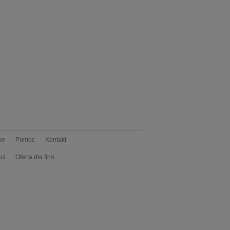
we
Pomoc
Kontakt
ci
Oferta dla firm