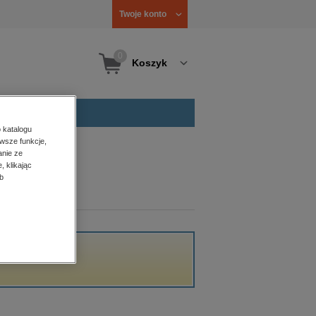
Twoje konto
0
Koszyk
 katalogu
wsze funkcje,
anie ze
, klikając
b