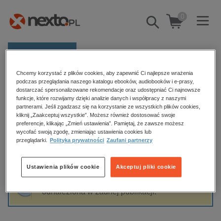
0
Pokaż/schowaj
wyszukiwarkę
E-prasa
Chcemy korzystać z plików cookies, aby zapewnić Ci najlepsze wrażenia
Kategorie
Strona główna
Sylwia Jędrzejewska
podczas przeglądania naszego katalogu ebooków, audiobooków i e-prasy,
dostarczać spersonalizowane rekomendacje oraz udostępniać Ci najnowsze
Zobacz wszystkie E-prasa
funkcje, które rozwijamy dzięki analizie danych i współpracy z naszymi
partnerami. Jeśli zgadzasz się na korzystanie ze wszystkich plików cookies,
Sylwia Jędrzejewska
kliknij „Zaakceptuj wszystkie”. Możesz również dostosować swoje
budownictwo, aranżacja wnętrz
preferencje, klikając „Zmień ustawienia”. Pamiętaj, że zawsze możesz
biznesowe, branżowe, gospodarka
wycofać swoją zgodę, zmieniając ustawienia cookies lub
przeglądarki.
Polityka prywatności
Zaufani partnerzy
darmowe wydania
Sortowanie
Filtrowanie
dzienniki
Ustawienia plików cookie
Akceptuj pliki cookie
edukacja
Fraza "
Sylwia Jędrzejewska
" nie została
hobby, sport, rozrywka
odnaleziona w żadnej publikacji.
komputery, internet, technologie, informatyka