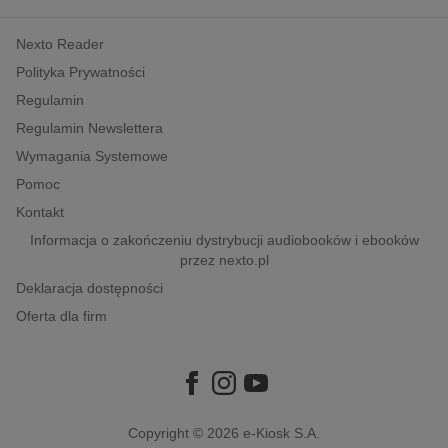
kobiece, lifestyle, kultura
Nexto Reader
polityka, społeczno-informacyjne
Polityka Prywatności
psychologiczne
Regulamin
inne
Regulamin Newslettera
popularno-naukowe
Wymagania Systemowe
historia
Pomoc
zdrowie
Kontakt
religie
Informacja o zakończeniu dystrybucji audiobooków i ebooków
przez nexto.pl
Deklaracja dostępności
Oferta dla firm
Copyright © 2026
e-Kiosk S.A.