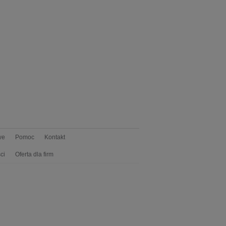
we
Pomoc
Kontakt
ci
Oferta dla firm