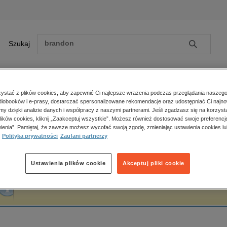
Szukaj
Szukaj
E-prasa
stać z plików cookies, aby zapewnić Ci najlepsze wrażenia podczas przeglądania naszego
iobooków i e-prasy, dostarczać spersonalizowane rekomendacje oraz udostępniać Ci najno
ona główna
Tomasz Królasik
amy dzięki analizie danych i współpracy z naszymi partnerami. Jeśli zgadzasz się na korzyst
lików cookies, kliknij „Zaakceptuj wszystkie”. Możesz również dostosować swoje preferencje
Zobacz wszystkie E-prasa
polityka, społeczno-informacyjne
ienia”. Pamiętaj, że zawsze możesz wycofać swoją zgodę, zmieniając ustawienia cookies lu
omasz Królasik
Polityka prywatności
Zaufani partnerzy
psychologiczne
inne
popularno-naukowe
Ustawienia plików cookie
Akceptuj pliki cookie
historia
Fraza "
Tomasz Królasik
" nie została odnaleziona w żadnej publikacji.
zdrowie
religie