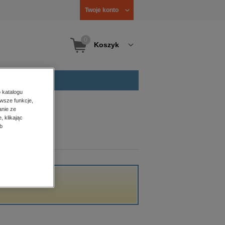
Twoje konto
0
Koszyk
 katalogu
wsze funkcje,
anie ze
, klikając
b