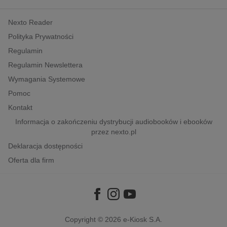
kobiece, lifestyle, kultura
Nexto Reader
polityka, społeczno-informacyjne
Polityka Prywatności
psychologiczne
Regulamin
inne
Regulamin Newslettera
popularno-naukowe
Wymagania Systemowe
historia
Pomoc
zdrowie
Kontakt
religie
Informacja o zakończeniu dystrybucji audiobooków i ebooków
przez nexto.pl
Deklaracja dostępności
Oferta dla firm
Copyright © 2026
e-Kiosk S.A.