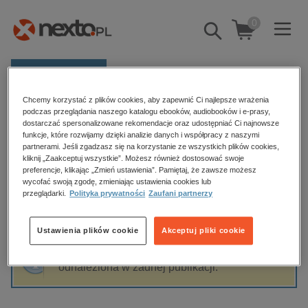
0
Pokaż/schowaj
wyszukiwarkę
E-prasa
Chcemy korzystać z plików cookies, aby zapewnić Ci najlepsze wrażenia
Kategorie
Strona główna
Zbigniew Jaremko
podczas przeglądania naszego katalogu ebooków, audiobooków i e-prasy,
dostarczać spersonalizowane rekomendacje oraz udostępniać Ci najnowsze
Zobacz wszystkie E-prasa
funkcje, które rozwijamy dzięki analizie danych i współpracy z naszymi
partnerami. Jeśli zgadzasz się na korzystanie ze wszystkich plików cookies,
Zbigniew Jaremko
kliknij „Zaakceptuj wszystkie”. Możesz również dostosować swoje
budownictwo, aranżacja wnętrz
preferencje, klikając „Zmień ustawienia”. Pamiętaj, że zawsze możesz
wycofać swoją zgodę, zmieniając ustawienia cookies lub
biznesowe, branżowe, gospodarka
przeglądarki.
Polityka prywatności
Zaufani partnerzy
darmowe wydania
Sortowanie
Filtrowanie
dzienniki
Ustawienia plików cookie
Akceptuj pliki cookie
edukacja
Fraza "
Zbigniew Jaremko
" nie została
hobby, sport, rozrywka
odnaleziona w żadnej publikacji.
komputery, internet, technologie, informatyka