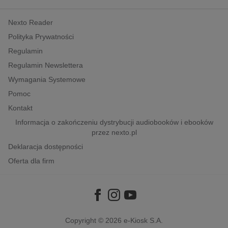
kobiece, lifestyle, kultura
Nexto Reader
polityka, społeczno-informacyjne
Polityka Prywatności
psychologiczne
Regulamin
inne
Regulamin Newslettera
popularno-naukowe
Wymagania Systemowe
historia
Pomoc
zdrowie
Kontakt
religie
Informacja o zakończeniu dystrybucji audiobooków i ebooków
przez nexto.pl
Deklaracja dostępności
Oferta dla firm
Copyright © 2026
e-Kiosk S.A.