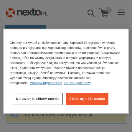
0
Pokaż/schowaj
wyszukiwarkę
E-prasa
Chcemy korzystać z plików cookies, aby zapewnić Ci najlepsze wrażenia
Kategorie
Strona główna
Małgorzata Pieńkowska
podczas przeglądania naszego katalogu ebooków, audiobooków i e-prasy,
dostarczać spersonalizowane rekomendacje oraz udostępniać Ci najnowsze
Zobacz wszystkie E-prasa
funkcje, które rozwijamy dzięki analizie danych i współpracy z naszymi
partnerami. Jeśli zgadzasz się na korzystanie ze wszystkich plików cookies,
Małgorzata Pieńkowska
kliknij „Zaakceptuj wszystkie”. Możesz również dostosować swoje
budownictwo, aranżacja wnętrz
preferencje, klikając „Zmień ustawienia”. Pamiętaj, że zawsze możesz
wycofać swoją zgodę, zmieniając ustawienia cookies lub
biznesowe, branżowe, gospodarka
przeglądarki.
Polityka prywatności
Zaufani partnerzy
darmowe wydania
Sortowanie
Filtrowanie
dzienniki
Ustawienia plików cookie
Akceptuj pliki cookie
edukacja
Fraza "
Małgorzata Pieńkowska
" nie została
hobby, sport, rozrywka
odnaleziona w żadnej publikacji.
komputery, internet, technologie, informatyka