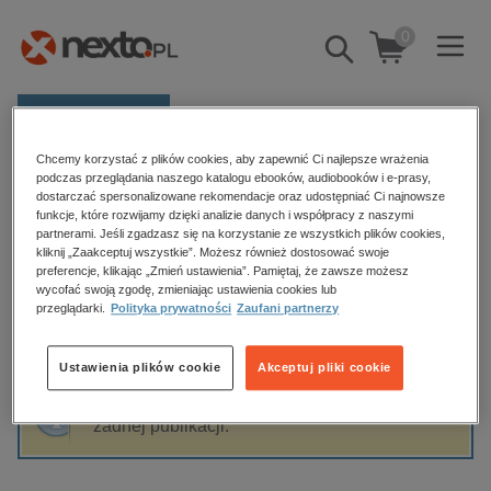
0
Pokaż/schowaj
wyszukiwarkę
E-prasa
Chcemy korzystać z plików cookies, aby zapewnić Ci najlepsze wrażenia
Kategorie
Strona główna
Słówko
podczas przeglądania naszego katalogu ebooków, audiobooków i e-prasy,
dostarczać spersonalizowane rekomendacje oraz udostępniać Ci najnowsze
Zobacz wszystkie E-prasa
funkcje, które rozwijamy dzięki analizie danych i współpracy z naszymi
partnerami. Jeśli zgadzasz się na korzystanie ze wszystkich plików cookies,
Słówko
kliknij „Zaakceptuj wszystkie”. Możesz również dostosować swoje
budownictwo, aranżacja wnętrz
preferencje, klikając „Zmień ustawienia”. Pamiętaj, że zawsze możesz
wycofać swoją zgodę, zmieniając ustawienia cookies lub
biznesowe, branżowe, gospodarka
przeglądarki.
Polityka prywatności
Zaufani partnerzy
darmowe wydania
Sortowanie
Filtrowanie
dzienniki
Ustawienia plików cookie
Akceptuj pliki cookie
edukacja
Fraza "
Słówko
" nie została odnaleziona w
hobby, sport, rozrywka
żadnej publikacji.
komputery, internet, technologie, informatyka