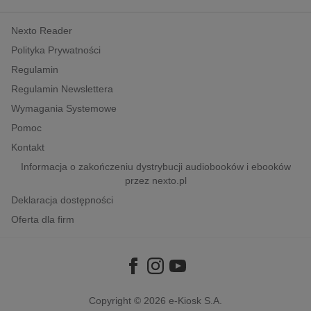
kobiece, lifestyle, kultura
Nexto Reader
polityka, społeczno-informacyjne
Polityka Prywatności
psychologiczne
Regulamin
inne
Regulamin Newslettera
popularno-naukowe
Wymagania Systemowe
historia
Pomoc
zdrowie
Kontakt
religie
Informacja o zakończeniu dystrybucji audiobooków i ebooków
przez nexto.pl
Deklaracja dostępności
Oferta dla firm
Copyright © 2026
e-Kiosk S.A.