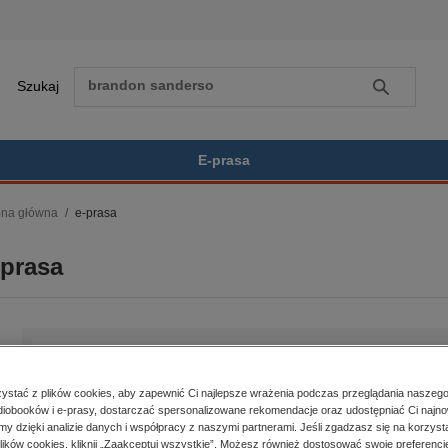
Szukaj
Szukaj
E-prasa
ona główna
e-prasa
Zobacz wszystkie E-prasa
polityka, społeczno-informacyjne
-prasa
psychologiczne
inne
popularno-naukowe
historia
zdrowie
religie
stać z plików cookies, aby zapewnić Ci najlepsze wrażenia podczas przeglądania naszego
iobooków i e-prasy, dostarczać spersonalizowane rekomendacje oraz udostępniać Ci najno
amy dzięki analizie danych i współpracy z naszymi partnerami. Jeśli zgadzasz się na korzyst
lików cookies, kliknij „Zaakceptuj wszystkie”. Możesz również dostosować swoje preferencje