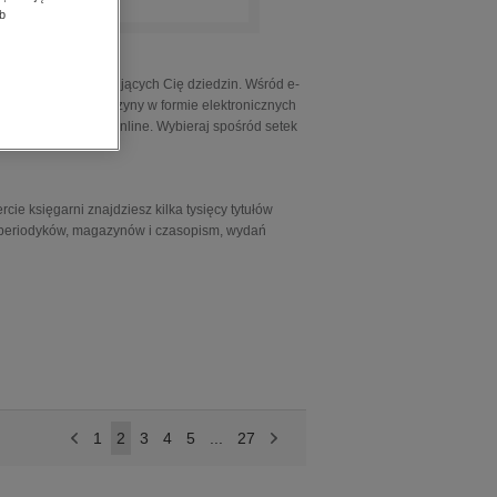
b
i online
formacje z interesujących Cię dziedzin. Wśród e-
ięczniki, jak i magazyny w formie elektronicznych
ub poprzez dostęp online. Wybieraj spośród setek
rcie księgarni znajdziesz kilka tysięcy tytułów
ę periodyków, magazynów i czasopism, wydań
<
1
2
3
4
5
...
27
>