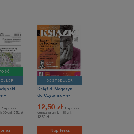
WOŚĆ
SELLER
BESTSELLER
ydgoski
Książki. Magazyn
e –
do Czytania – e-
wydanie – 3/2026
ł
12,50 zł
Najniższa
Najniższa
ch 30 dni:
3,51 zł
cena z ostatnich 30 dni:
12,50 zł
teraz
Kup teraz