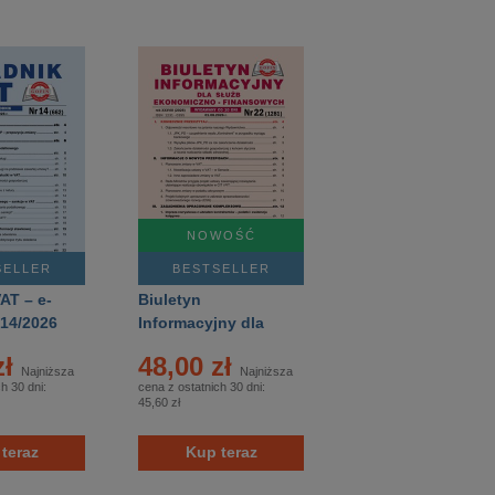
NOWOŚĆ
SELLER
BESTSELLER
AT – e-
Biuletyn
 14/2026
Informacyjny dla
Służb
zł
48,00 zł
Ekonomiczno-
Najniższa
Najniższa
h 30 dni:
cena z ostatnich 30 dni:
Finansowych – e-
45,60 zł
wydania – 22/2026
teraz
Kup teraz