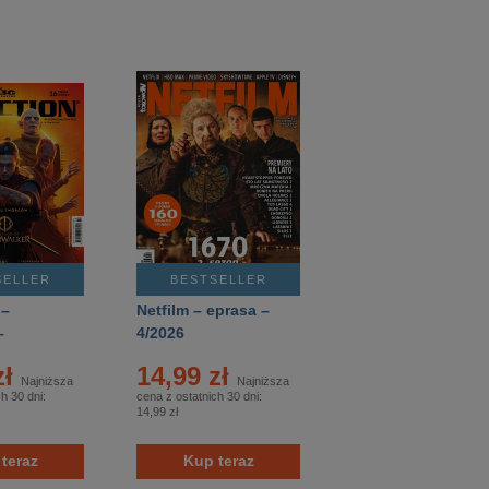
SELLER
BESTSELLER
 –
Netfilm – eprasa –
–
4/2026
zł
14,99 zł
Najniższa
Najniższa
h 30 dni:
cena z ostatnich 30 dni:
14,99 zł
teraz
Kup teraz