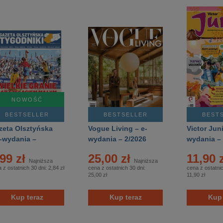
NOWOŚĆ
BESTSELLER
BESTSELLER
BEST
zeta Olsztyńska
Vogue Living – e-
Victor Juni
e-wydania –
wydania – 2/2026
wydania –
1/2026
,99 zł
25,00 zł
11,90 
Najniższa
Najniższa
 z ostatnich 30 dni:
2,84 zł
cena z ostatnich 30 dni:
cena z ostatnic
25,00 zł
11,90 zł
Kup teraz
Kup teraz
Kup 