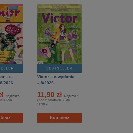
SELLER
BESTSELLER
or – e-
Victor – e-wydania
 8/2026
– 8/2026
zł
11,90 zł
Najniższa
Najniższa
h 30 dni:
cena z ostatnich 30 dni:
11,90 zł
teraz
Kup teraz