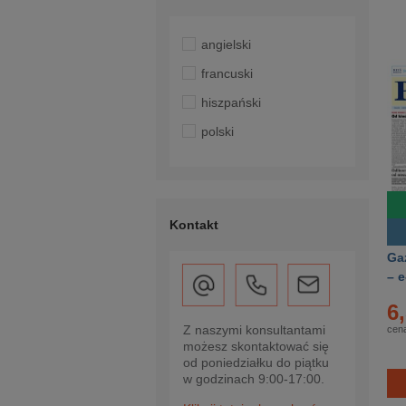
angielski
francuski
hiszpański
polski
Kontakt
Ga
– 
63
6
Z naszymi konsultantami
cena
możesz skontaktować się
od poniedziałku do piątku
w godzinach 9:00-17:00.