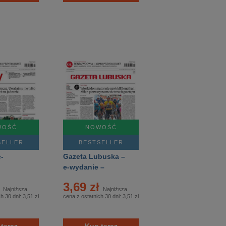
WOŚĆ
NOWOŚĆ
SELLER
BESTSELLER
-
Gazeta Lubuska –
e-wydanie –
181/2026
ł
3,69 zł
Najniższa
Najniższa
ch 30 dni:
3,51 zł
cena z ostatnich 30 dni:
3,51 zł
teraz
Kup teraz