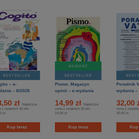
NOWOŚĆ
BESTSELLER
BESTSELLER
BEST
ito – e-
Pismo. Magazyn
Poradnik V
dania – 8/2026
opinii – e-wydania
wydania –
– 8/2026
3,50 zł
14,99 zł
32,00 
Najniższa
Najniższa
 z ostatnich 30 dni:
cena z ostatnich 30 dni:
cena z ostatnic
0 zł
14,99 zł
30,40 zł
Kup teraz
Kup teraz
Kup 