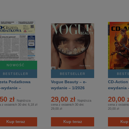
NOWOŚĆ
BESTSELLER
BESTSELLER
BEST
zeta Podatkowa
Vogue Beauty – e-
CD-Action
e-wydanie –
wydanie – 1/2026
ewydania 
/2026
03/2026
,50 zł
29,00 zł
20,00 
Najniższa
Najniższa
 z ostatnich 30 dni:
6,18 zł
cena z ostatnich 30 dni:
cena z ostatnic
29,00 zł
20,00 zł
Kup teraz
Kup teraz
Kup 