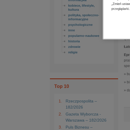
informatyka
„Zmień ustaw
kobiece, lifestyle,
przeglądarki.
kultura
E-p
polityka, społeczno-
informacyjne
Śle
psychologiczne
pra
inne
wyd
popularno-naukowe
tyt
historia
Łat
zdrowie
religie
Epr
pra
spe
» b
» b
Top 10
» d
1.
Rzeczpospolita –
182/2026
2.
Gazeta Wyborcza -
Warszawa – 182/2026
3.
Puls Biznesu –