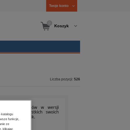
Twoje konto
0
Koszyk
Liczba pozycji:
526
 katalogu
wsze funkcje,
anie ze
, klikając