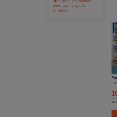
Kliknij tutaj, aby wybrać
preferowany sposób
kontaktu
Pan
8/
1
cena
15,9