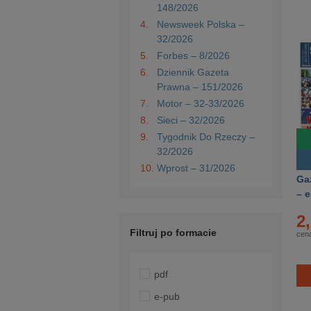
148/2026
4.
Newsweek Polska –
32/2026
5.
Forbes – 8/2026
6.
Dziennik Gazeta
Prawna – 151/2026
7.
Motor – 32-33/2026
8.
Sieci – 32/2026
9.
Tygodnik Do Rzeczy –
32/2026
10.
Wprost – 31/2026
Ga
– 
15
2
Filtruj po formacie
cena
pdf
e-pub