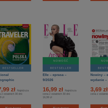
NOWOŚĆ
NO
BESTSELLER
BESTSELLER
BEST
tional
Elle – eprasa –
Nowiny – e
ographic
9/2026
wydanie –
veler – e-
151/2026
7,99 zł
16,99 zł
3,69 z
danie – 8/2026
Najniższa
Najniższa
 z ostatnich 30 dni:
cena z ostatnich 30 dni:
cena z ostatni
9 zł
16,99 zł
Kup teraz
Kup teraz
Kup 