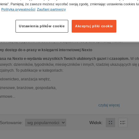
ienia”. Pamiętaj, że zawsze możesz wycofać swoją zgodę, zmieniając ustawienia cookies lu
Polityka prywatności
Zaufani partnerzy
rasa w księgarni internetowej Nexto. Bądź na bieżąco z gazetami i czasopismam
dź najnowsze wydarzenia, bądź na bieżąco z polityką lub poznawaj najciekawsze in
Ustawienia plików cookie
Akceptuj pliki cookie
sy w księgarni internetowej Nexto znajdziesz zarówno dzienniki, tygodniki, czy mies
ań. Kupuj prasę elektroniczną i zyskuj do niej wygodny dostęp w wielu formatach l
ułów i czytaj wygodnie na dowolnym urządzeniu lub przez aplikację Nexto.
wy dostęp do e-prasy w księgarni internetowej Nexto
asa na Nexto e-wydania wszystkich Twoich ulubionych gazet i czasopism.
W ofe
sowych: dzienników, tygodników, miesięczników i innych, rzadziej ukazujących si
cjalnych. To publikacje w kategoriach:
udownictwo, aranżacja wnętrz,
iznesowe, branżowe, gospodarka,
armowe
...
czytaj więcej
Sortowanie:
Widok: